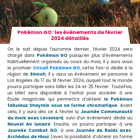
Pokémon GO : les événements de février
2024 détaillés
On le sait depuis l’automne dernier, février 2024 sera
chargé dans
Pokémon GO
puisqu’en plus d’événements
habituellement organisés au cours du mois, il y aura aussi
le prochain
Circuit Pokémon GO
, cette fois-ci dédié à la
région de
Sinnoh
. Il y aura un événement en personne à
Los Angeles du 17 au 18 février 2024, auquel tout le monde
pourra participer sans billet les 24 et 25 février. Toutefois,
un billet sera disponible à l’achat pour accéder à une
Étude magistrale qui permettra d’obtenir
le Pokémon
fabuleux Shaymin sous sa forme chromatique
. Avant
cela, il y aura dès ce 4 février la
Journée Communauté
du mois avec Leveinard
, suivi d’un événement dédié au
Nouvel
An
lunaire
. Ensuite, on pourra participer à une
Journée Combat GO
, à une
Journée de Raids avec
Archéduc de Hisui
(avec la possibilité d’obtenir sa forme