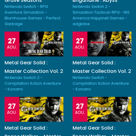
Grave Seasons
Brigandine : Abyss
Nintendo Switch - RPG
Nintendo Switch 2 -
Aventure Simulation -
Simulation Tactical-RPG - NIS
Blumhouse Games - Perfect
America Happinet Games -
Garbage
adglobe
27
27
AOU.
AOU.
Metal Gear Solid :
Metal Gear Solid :
Master Collection Vol. 2
Master Collection Vol. 2
Nintendo Switch 2 -
Nintendo Switch -
Compilation Action Aventure
Compilation Action Aventure
- Konami
- Konami
27
27
AOU.
AOU.
Metal Gear Solid :
Metal Gear Solid :