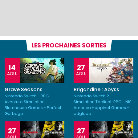
LES PROCHAINES SORTIES
14
27
AOU.
AOU.
Grave Seasons
Brigandine : Abyss
Nintendo Switch - RPG
Nintendo Switch 2 -
Aventure Simulation -
Simulation Tactical-RPG - NIS
Blumhouse Games - Perfect
America Happinet Games -
Garbage
adglobe
27
27
AOU.
AOU.