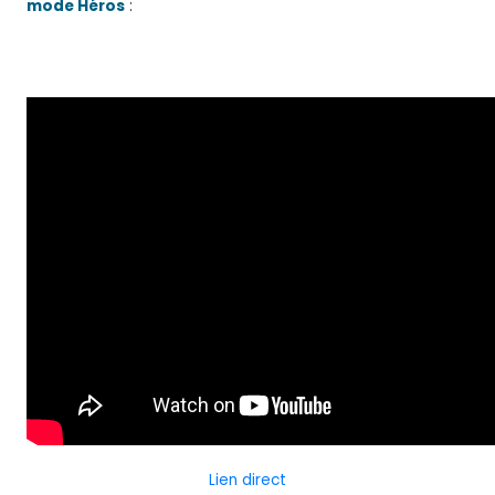
mode Héros
:
Lien direct