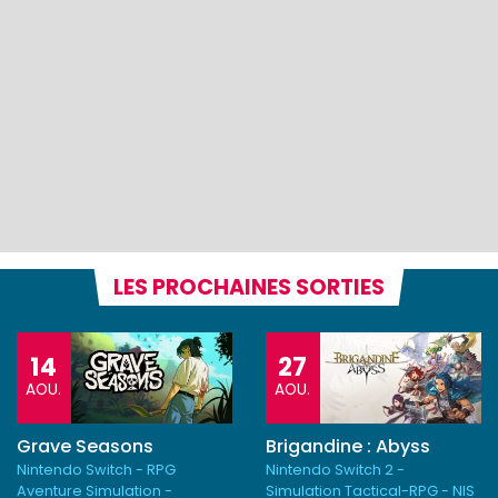
LES PROCHAINES SORTIES
14
27
AOU.
AOU.
Grave Seasons
Brigandine : Abyss
Nintendo Switch - RPG
Nintendo Switch 2 -
Aventure Simulation -
Simulation Tactical-RPG - NIS