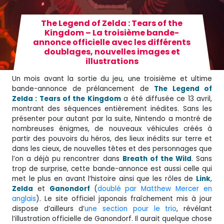
The Legend of Zelda : Tears of the
Kingdom – La troisième bande-
annonce officielle avec les différents
doublages, nouvelles images et
illustrations
Un mois avant la sortie du jeu, une troisième et ultime
bande-annonce de prélancement de
The Legend of
Zelda : Tears of the Kingdom
a été diffusée ce 13 avril,
montrant des séquences entièrement inédites. Sans les
présenter pour autant par la suite, Nintendo a montré de
nombreuses énigmes, de nouveaux véhicules créés à
partir des pouvoirs du héros, des lieux inédits sur terre et
dans les cieux, de nouvelles têtes et des personnages que
l’on a déjà pu rencontrer dans
Breath of the Wild
. Sans
trop de surprise, cette bande-annonce est aussi celle qui
met le plus en avant l’histoire ainsi que les rôles de
Link
,
Zelda
et
Ganondorf
(
doublé par Matthew Mercer en
anglais
). Le site officiel japonais fraîchement mis à jour
dispose d’ailleurs d’
une section pour le trio
, révélant
l’illustration officielle de Ganondorf. Il aurait quelque chose