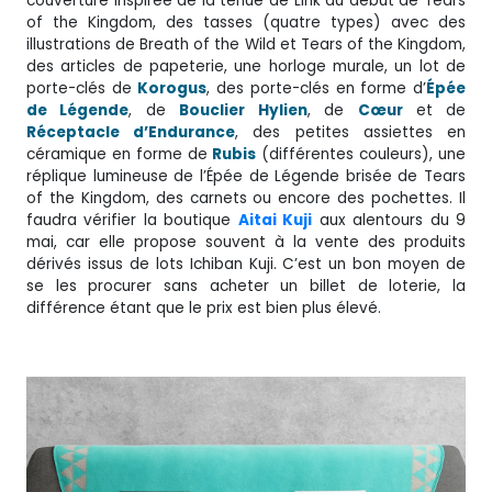
couverture inspirée de la tenue de Link au début de Tears
of the Kingdom, des tasses (quatre types) avec des
illustrations de Breath of the Wild et Tears of the Kingdom,
des articles de papeterie, une horloge murale, un lot de
porte-clés de
Korogus
, des porte-clés en forme d’
Épée
de Légende
, de
Bouclier
Hylien
, de
Cœur
et de
Réceptacle d’Endurance
, des petites assiettes en
céramique en forme de
Rubis
(différentes couleurs), une
réplique lumineuse de l’Épée de Légende brisée de Tears
of the Kingdom, des carnets ou encore des pochettes. Il
faudra vérifier la boutique
Aitai Kuji
aux alentours du 9
mai, car elle propose souvent à la vente des produits
dérivés issus de lots Ichiban Kuji. C’est un bon moyen de
se les procurer sans acheter un billet de loterie, la
différence étant que le prix est bien plus élevé.