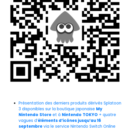
Présentation des derniers produits dérivés Splatoon
3 disponibles sur la boutique japonaise
My
Nintendo
Store
et à
Nintendo
TOKYO
+ quatre
vagues d’
éléments d’icônes jusqu’au 16
septembre
via le service Nintendo Switch Online