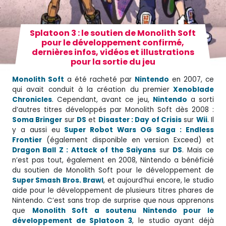
Splatoon 3 : le soutien de Monolith Soft
pour le développement confirmé,
dernières infos, vidéos et illustrations
pour la sortie du jeu
Monolith Soft
a été racheté par
Nintendo
en 2007, ce
qui avait conduit à la création du premier
Xenoblade
Chronicles
. Cependant, avant ce jeu,
Nintendo
a sorti
d’autres titres développés par Monolith Soft dès 2008 :
Soma Bringer
sur
DS
et
Disaster : Day of Crisis
sur
Wii
. Il
y a aussi eu
Super Robot Wars OG Saga : Endless
Frontier
(également disponible en version Exceed) et
Dragon Ball Z : Attack of the Saiyans
sur
DS
. Mais ce
n’est pas tout, également en 2008, Nintendo a bénéficié
du soutien de Monolith Soft pour le développement de
Super Smash Bros. Brawl
, et aujourd’hui encore, le studio
aide pour le développement de plusieurs titres phares de
Nintendo. C’est sans trop de surprise que nous apprenons
que
Monolith Soft a soutenu Nintendo pour le
développement de Splatoon 3
, le studio ayant déjà