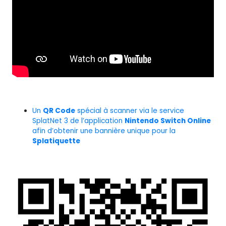
Un
QR Code
spécial à scanner via le service
SplatNet 3 de l’application
Nintendo Switch Online
afin d’obtenir une bannière unique pour la
Splatiquette