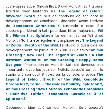
Juste après Super Smash Bros. Brawl, Monolith Soft a aussi
travaillé avec Nintendo sur
The Legend of Zelda :
Skyward Sword
, en plus de continuer de son côté le
développement de Xenoblade Chronicles. Avant l’arrivée
de
Xenoblade Chronicles X
, Nintendo a aussi été
soutenu par Monolith Soft pour deux titres majeurs sur
Wii
U
:
Pikmin 3
et
Splatoon
. Le dernier jeu sur Wii U où
Monolith Soft a été également impliqué est
The Legend
of Zelda : Breath of the Wild
. Le studio a aussi aidé au
développement de plusieurs jeux sur 3DS, à savoir
Animal
Crossing : New Leaf
,
The Legend of Zelda : A Link
Between Worlds
et
Animal Crossing : Happy Home
Designer
. L’implication de Monolith Soft est devenue plus
importante avec les jeux sur Switch, puisqu’à ce jour, le
studio a à son actif 8 titres sur la console, à savoir
The
Legend of Zelda : Breath of the Wild, Xenoblade
Chronicles 2, Torna – The Golden Country, Splatoon 2,
Animal Crossing : New Horizons, Xenoblade Chronicles
: Definitive Edition, Xenoblade Chronicles 3 et
Splatoon 3
.
Cependant, bien qu’à ce jour, Monolith Soft apparaît