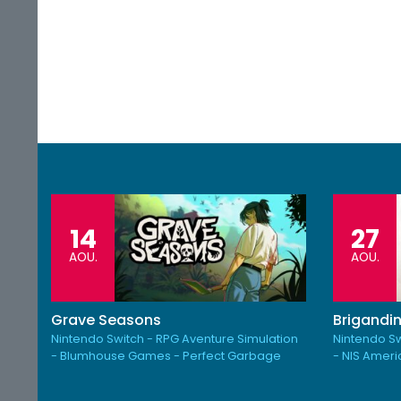
14
27
AOU.
AOU.
Grave Seasons
Brigandin
Nintendo Switch - RPG Aventure Simulation
Nintendo Sw
- Blumhouse Games - Perfect Garbage
- NIS Amer