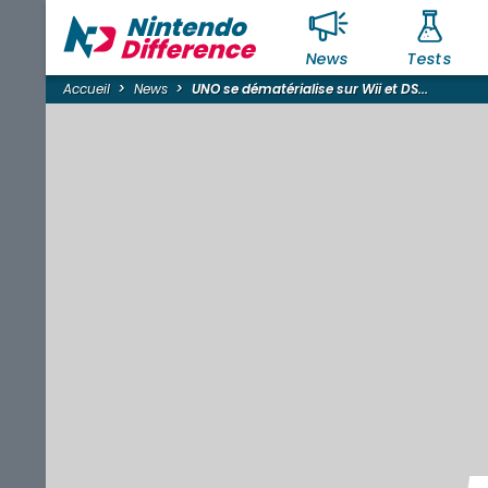
News
Tests
Accueil
News
UNO se dématérialise sur Wii et DS...