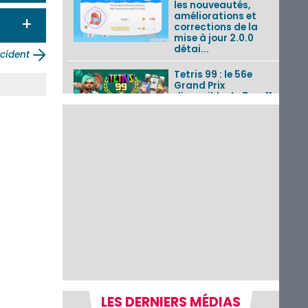
les nouveautés,
améliorations et
Ouvrir / Fermer
corrections de la
mise à jour 2.0.0
détai...
ccident
Tetris 99 : le 56e
Grand Prix
disponible du 7 au 11
août 2026 avec un
thème Splatoon
Raiders
Nintendo Music : 10
musiques de Fire
Emblem : Fortune’s
Weave et les
morceaux de Mario
Kart...
Fire Emblem :
Fortune’s Weave : le
récapitulatif
complet du Direct,
des séquences de
game...
LES DERNIERS MÉDIAS