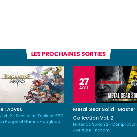
LES PROCHAINES SORTIES
27
AOU.
e : Abyss
Metal Gear Solid : Master
itch 2 - Simulation Tactical-RPG
Collection Vol. 2
ica Happinet Games - adglobe
Nintendo Switch 2 - Compilation
Aventure - Konami