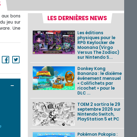
S
e aux bons
LES DERNIÈRES NEWS
du jeu sur
iware. Une
Les éditions
physiques pour le
RPG Keylocker de
Moonana (Virgo
Versus The Zodiac)
sur Nintendo S...
Donkey Kong
Bananza : le dixième
événement mensuel
« Colifichets par
Ouvrir / Fermer
ricochet » pour le
DLC ...
TOEM 2 sortira le 29
septembre 2026 sur
Nintendo Switch,
PlayStation 5 et PC
e
Pokémon Pokopia :