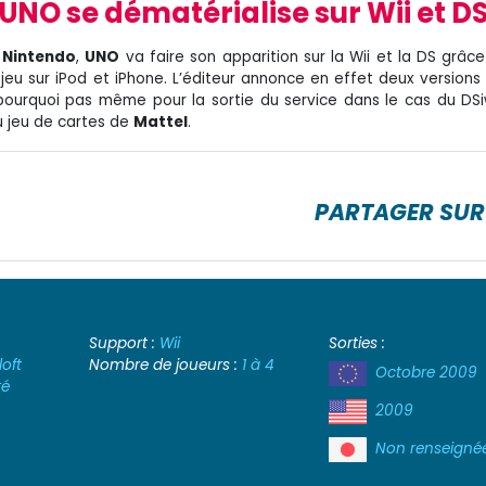
UNO se dématérialise sur Wii et D
s
Nintendo
,
UNO
va faire son apparition sur la Wii et la DS grâc
eu sur iPod et iPhone. L’éditeur annonce en effet deux versions 
pourquoi pas même pour la sortie du service dans le cas du DS
u jeu de cartes de
Mattel
.
PARTAGER SUR
Support :
Wii
Sorties :
oft
Nombre de joueurs :
1 à 4
Octobre 2009
té
2009
Non renseigné