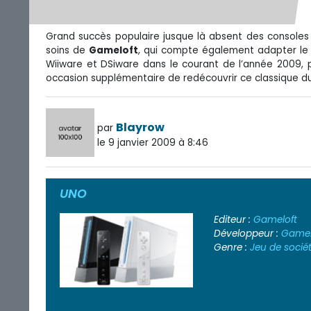
Grand succès populaire jusque là absent des console
soins de
Gameloft
, qui compte également adapter le j
Wiiware et DSiware dans le courant de l’année 2009, 
occasion supplémentaire de redécouvrir ce classique d
Blayrow
par
le 9 janvier 2009 à 8:46
UNO
Editeur :
Gameloft
Développeur :
Gamel
Genre :
Jeu de socié