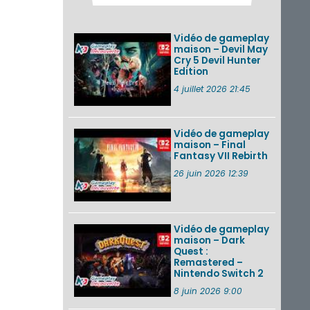
Pokémon GO : les
événements d’août
2026
Vidéo de gameplay
maison – Devil May
Cry 5 Devil Hunter
Edition
Un Fire Emblem :
Fortune’s Weave
4 juillet 2026 21:45
Direct d’environ 20
minutes diffusé le 4
août 2026...
Vidéo de gameplay
maison – Final
Les sorties eShop de
Fantasy VII Rebirth
la semaine 31 de
2026 (Xenoblade
26 juin 2026 12:39
Chronicles 2 –
Nintendo Switch 2
Edit...
Vidéo de gameplay
VOIR PLUS DE NEWS
maison – Dark
Quest :
Remastered –
Nintendo Switch 2
8 juin 2026 9:00