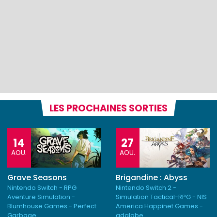
LES PROCHAINES SORTIES
14
27
AOU.
AOU.
Grave Seasons
Brigandine : Abyss
Nintendo Switch - RPG
Nintendo Switch 2 -
Aventure Simulation -
Simulation Tactical-RPG - NIS
Blumhouse Games - Perfect
America Happinet Games -
Garbage
adglobe