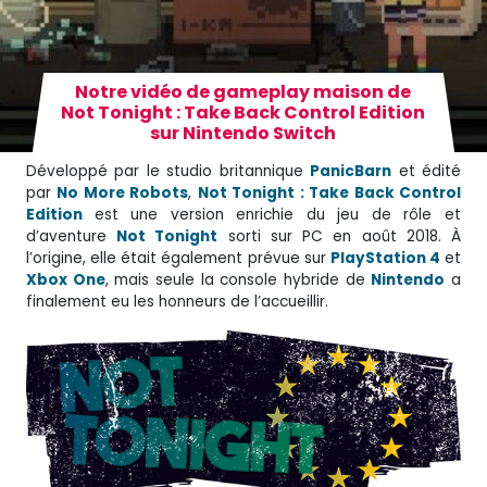
Notre vidéo de gameplay maison de
Not Tonight : Take Back Control Edition
sur Nintendo Switch
Développé par le studio britannique
PanicBarn
et édité
par
No More Robots
,
Not Tonight : Take Back Control
Edition
est une version enrichie du jeu de rôle et
d’aventure
Not Tonight
sorti sur PC en août 2018. À
l’origine, elle était également prévue sur
PlayStation 4
et
Xbox One
, mais seule la console hybride de
Nintendo
a
finalement eu les honneurs de l’accueillir.