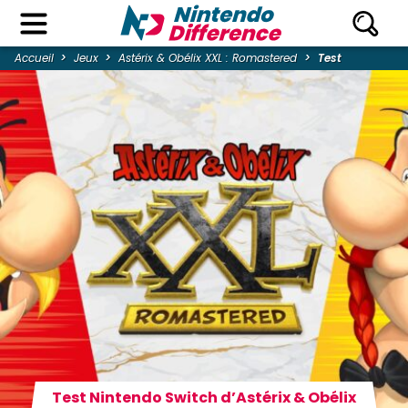
Accueil
Jeux
Astérix & Obélix XXL : Romastered
Test
Test Nintendo Switch d’Astérix & Obélix