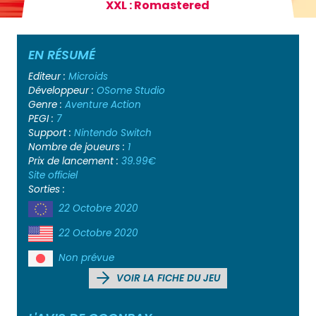
XXL : Romastered
EN RÉSUMÉ
Editeur :
Microids
Développeur :
OSome Studio
Genre :
Aventure
Action
PEGI :
7
Support :
Nintendo Switch
Nombre de joueurs :
1
Prix de lancement :
39.99€
Site officiel
Sorties :
22 Octobre 2020
22 Octobre 2020
Non prévue
VOIR LA FICHE DU JEU