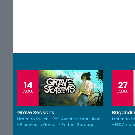
14
27
AOU.
AOU.
Grave Seasons
Brigandin
Nintendo Switch - RPG Aventure Simulation
Nintendo Sw
- Blumhouse Games - Perfect Garbage
- NIS Amer