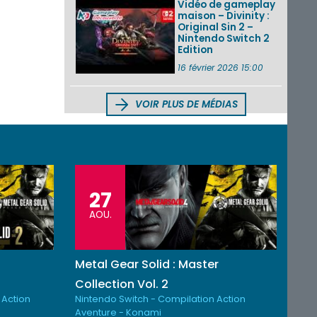
Vidéo de gameplay
maison – Divinity :
Original Sin 2 –
Nintendo Switch 2
Edition
16 février 2026 15:00
VOIR PLUS DE MÉDIAS
27
AOU.
Metal Gear Solid : Master
Collection Vol. 2
 Action
Nintendo Switch - Compilation Action
Aventure - Konami