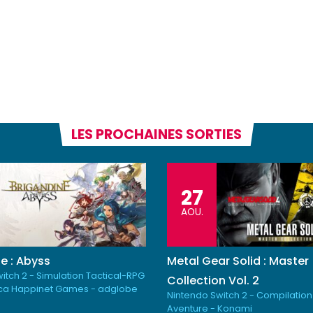
LES PROCHAINES SORTIES
27
AOU.
e : Abyss
Metal Gear Solid : Master
itch 2 - Simulation Tactical-RPG
Collection Vol. 2
ica Happinet Games - adglobe
Nintendo Switch 2 - Compilation
Aventure - Konami