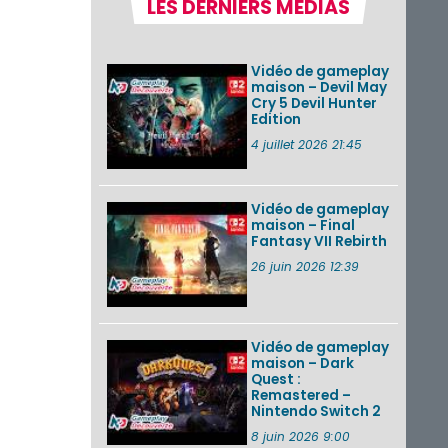
LES DERNIERS MÉDIAS
la semaine 31 de
2026 (Xenoblade
Chronicles 2 –
Nintendo Switch 2
Vidéo de gameplay
Edit...
maison – Devil May
Cry 5 Devil Hunter
Une édition
Edition
physique japonaise
de Stray Children
4 juillet 2026 21:45
sur Nintendo Switch
disponible le 10
décembre ...
Vidéo de gameplay
maison – Final
Nintendo Music :
Fantasy VII Rebirth
des musiques de
cinq jeux Virtual Boy
26 juin 2026 12:39
et de nouveaux
morceaux du mode
Balade de ...
Vidéo de gameplay
VOIR PLUS DE NEWS
maison – Dark
Quest :
Remastered –
Nintendo Switch 2
8 juin 2026 9:00