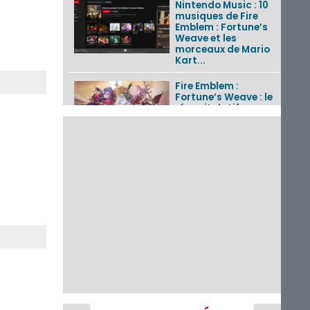
Nintendo Music : 10
musiques de Fire
Emblem : Fortune’s
Weave et les
morceaux de Mario
Kart...
Fire Emblem :
Fortune’s Weave : le
récapitulatif
complet du Direct,
des séquences de
game...
Pokémon GO : les
événements d’août
2026
Un Fire Emblem :
Fortune’s Weave
Direct d’environ 20
minutes diffusé le 4
août 2026...
Les sorties eShop de