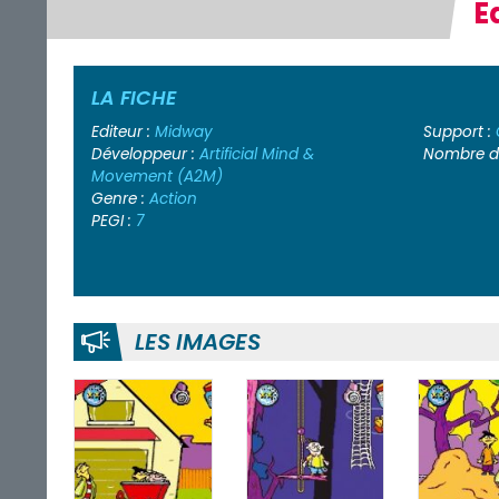
E
LA FICHE
Editeur :
Midway
Support :
Développeur :
Artificial Mind &
Nombre de
Movement (A2M)
Genre :
Action
PEGI :
7
LES IMAGES