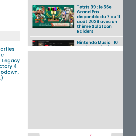
Tetris 99 : le 56e
Grand Prix
disponible du 7 au 11
août 2026 avec un
thème Splatoon
Raiders
Nintendo Music : 10
musiques de Fire
sorties
Emblem : Fortune’s
ne
Weave et les
 Legacy
morceaux de Mario
ctory 4
Kart...
hodown,
…)
Fire Emblem :
Fortune’s Weave : le
récapitulatif
complet du Direct,
des séquences de
game...
Pokémon GO : les
événements d’août
2026