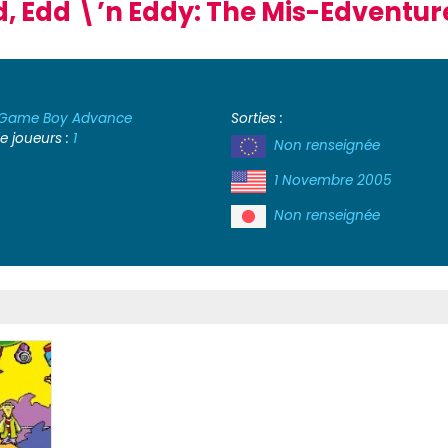
d, Edd \’n Eddy: The Mis-Edventur
Game Boy Advance
Sorties :
 joueurs :
1
Non renseignée
1 Novembre 2005
Non renseignée