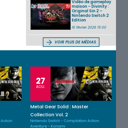
Vidéo de gameplay
maison – Divinity :
Original Sin 2 –
Nintendo Switch 2
Edition
16 février 2026 15:00
VOIR PLUS DE MÉDIAS
27
AOU.
Metal Gear Solid : Master
Collection Vol. 2
 Action
Nintendo Switch - Compilation Action
Aventure - Konami