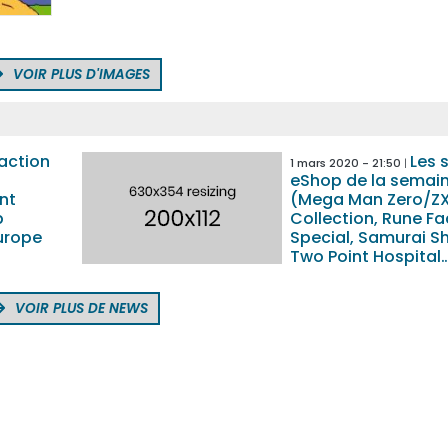
VOIR PLUS D'IMAGES
’action
Les 
1 mars 2020 - 21:50
n
eShop de la semai
nt
(Mega Man Zero/ZX
p
Collection, Rune Fa
urope
Special, Samurai S
Two Point Hospital
VOIR PLUS DE NEWS