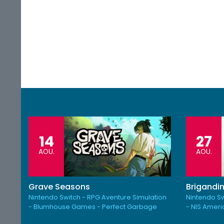
14
27
AOU.
AOU.
Grave Seasons
Brigandin
Nintendo Switch - RPG Aventure Simulation
Nintendo Sw
- Blumhouse Games - Perfect Garbage
- NIS Amer