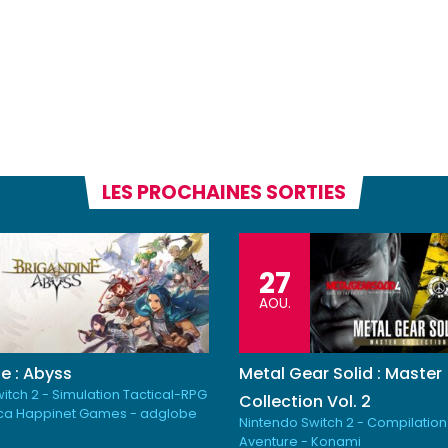
LES PROCHAINES SORTIES
27
AOU.
e : Abyss
Metal Gear Solid : Master
itch 2 - Simulation Tactical-RPG
Collection Vol. 2
ica Happinet Games - adglobe
Nintendo Switch 2 - Compilation
Aventure - Konami