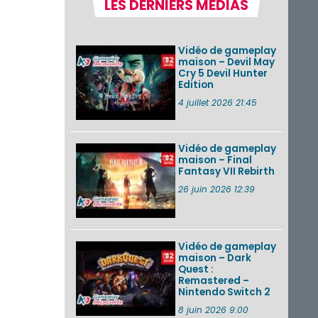
LES DERNIERS MÉDIAS
Un Fire Emblem :
Fortune’s Weave
Direct d’environ 20
Vidéo de gameplay
minutes diffusé le 4
maison – Devil May
août 2026...
Cry 5 Devil Hunter
Edition
Les sorties eShop de
la semaine 31 de
4 juillet 2026 21:45
2026 (Xenoblade
Chronicles 2 –
Nintendo Switch 2
Edit...
Vidéo de gameplay
maison – Final
Fantasy VII Rebirth
Une édition
physique japonaise
26 juin 2026 12:39
de Stray Children
sur Nintendo Switch
disponible le 10
décembre ...
Vidéo de gameplay
maison – Dark
VOIR PLUS DE NEWS
Quest :
Remastered –
Nintendo Switch 2
8 juin 2026 9:00