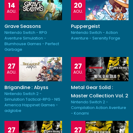
14
20
AOU.
AOU.
Grave Seasons
Puppergeist
Nintendo Switch - RPG
Nintendo Switch - Action
Aventure Simulation -
Aventure - Serenity Forge
Blumhouse Games - Perfect
Garbage
27
27
AOU.
AOU.
Brigandine : Abyss
Metal Gear Solid :
Nintendo Switch 2 -
Master Collection Vol. 2
Simulation Tactical-RPG - NIS
Nintendo Switch 2 -
America Happinet Games -
Compilation Action Aventure
adglobe
- Konami
27
27