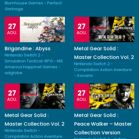
Blumhouse Games - Perfect
Garbage
27
27
AOU.
AOU.
Brigandine : Abyss
Metal Gear Solid :
Nintendo Switch 2 -
Master Collection Vol. 2
Simulation Tactical-RPG - NIS
Nintendo Switch 2 -
America Happinet Games -
Compilation Action Aventure
adglobe
- Konami
27
27
AOU.
AOU.
Metal Gear Solid :
Metal Gear Solid :
Master Collection Vol. 2
Peace Walker – Master
Nintendo Switch -
Collection Version
Compilation Action Aventure