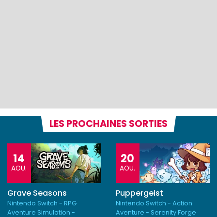
LES PROCHAINES SORTIES
14
20
AOU.
AOU.
Grave Seasons
Puppergeist
Nintendo Switch - RPG
Nintendo Switch - Action
Aventure Simulation -
Aventure - Serenity Forge