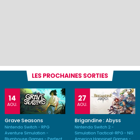
LES PROCHAINES SORTIES
14
27
AOU.
AOU.
Grave Seasons
Brigandine : Abyss
Nintendo Switch - RPG
Nintendo Switch 2 -
Aventure Simulation -
Simulation Tactical-RPG - NIS
Blumhouse Games - Perfect
America Happinet Games -