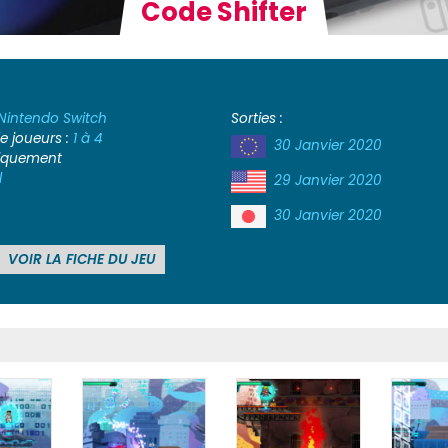
Code Shifter
Nintendo Switch
Sorties :
 joueurs :
1 à 4
30 Janvier 2020
iquement
l
29 Janvier 2020
30 Janvier 2020
VOIR LA FICHE DU JEU