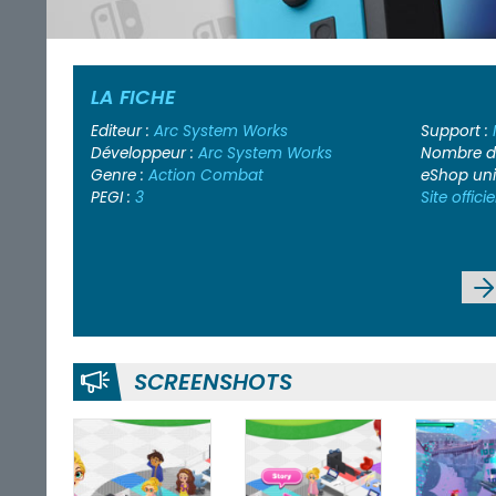
LA FICHE
Editeur :
Arc System Works
Support :
Développeur :
Arc System Works
Nombre de
Genre :
Action
Combat
eShop un
PEGI :
3
Site officie
SCREENSHOTS