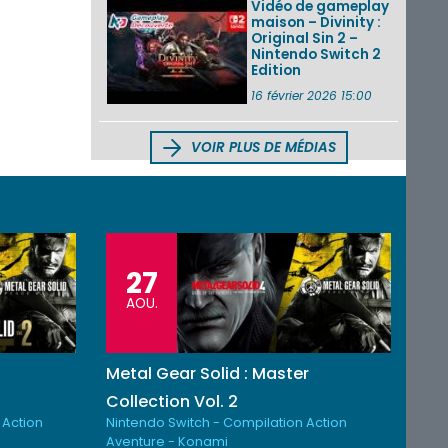
Vidéo de gameplay
maison – Divinity :
Original Sin 2 –
Nintendo Switch 2
Edition
16 février 2026 15:00
VOIR PLUS DE MÉDIAS
27
AOU.
Metal Gear Solid : Master
Collection Vol. 2
 Action
Nintendo Switch - Compilation Action
Aventure - Konami