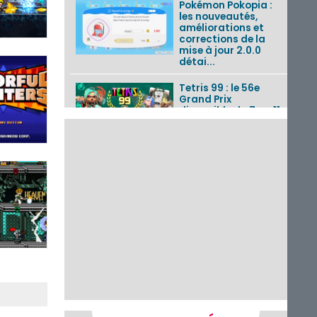
Pokémon Pokopia :
les nouveautés,
améliorations et
corrections de la
mise à jour 2.0.0
détai...
Tetris 99 : le 56e
Grand Prix
disponible du 7 au 11
août 2026 avec un
thème Splatoon
Raiders
Nintendo Music : 10
musiques de Fire
Emblem : Fortune’s
Weave et les
morceaux de Mario
Kart...
Fire Emblem :
Fortune’s Weave : le
récapitulatif
complet du Direct,
des séquences de
game...