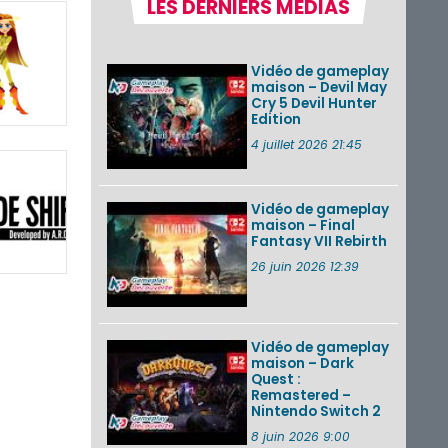
LES DERNIERS MÉDIAS
Pokémon GO : les
événements d’août
2026
Vidéo de gameplay
maison – Devil May
Cry 5 Devil Hunter
Edition
Un Fire Emblem :
Fortune’s Weave
4 juillet 2026 21:45
Direct d’environ 20
minutes diffusé le 4
août 2026...
Vidéo de gameplay
maison – Final
Les sorties eShop de
Fantasy VII Rebirth
la semaine 31 de
2026 (Xenoblade
26 juin 2026 12:39
Chronicles 2 –
Nintendo Switch 2
Edit...
Vidéo de gameplay
VOIR PLUS DE NEWS
maison – Dark
Quest :
Remastered –
Nintendo Switch 2
8 juin 2026 9:00