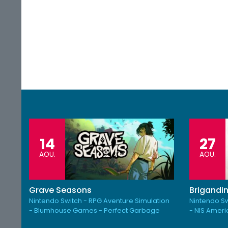
14
27
AOU.
AOU.
Grave Seasons
Brigandin
Nintendo Switch - RPG Aventure Simulation
Nintendo Sw
- Blumhouse Games - Perfect Garbage
- NIS Amer