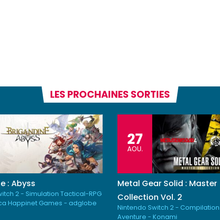
LES PROCHAINES SORTIES
27
AOU.
e : Abyss
Metal Gear Solid : Master
itch 2 - Simulation Tactical-RPG
Collection Vol. 2
ica Happinet Games - adglobe
Nintendo Switch 2 - Compilation
Aventure - Konami