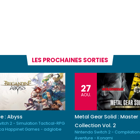
LES PROCHAINES SORTIES
27
AOU.
e : Abyss
Metal Gear Solid : Master
itch 2 - Simulation Tactical-RPG
Collection Vol. 2
ica Happinet Games - adglobe
Nintendo Switch 2 - Compilation
Aventure - Konami