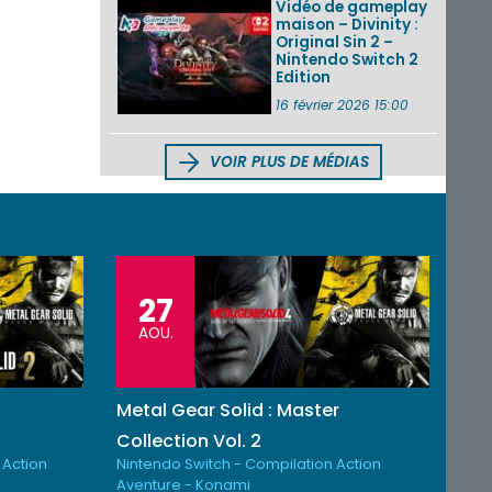
Vidéo de gameplay
maison – Divinity :
Original Sin 2 –
Nintendo Switch 2
Edition
16 février 2026 15:00
VOIR PLUS DE MÉDIAS
27
AOU.
Metal Gear Solid : Master
Collection Vol. 2
 Action
Nintendo Switch - Compilation Action
Aventure - Konami