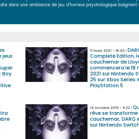
udre dans une ambiance de jeu d'horreur psychologique baignant
es
DARQ
11 mars 2021 - 16:00
 jeux
Complete Edition, l
cauchemar de Lloy
Super
commencera le 18 
t Boy
2021 sur Nintendo S
:
25 sur Xbox Series 
itive
PlayStation 5
:
Qu
14 octobre 2019 - 9:22
tira
rêve se transforme
mbre
cauchemar, DARQ e
sur Nintendo Switc
x