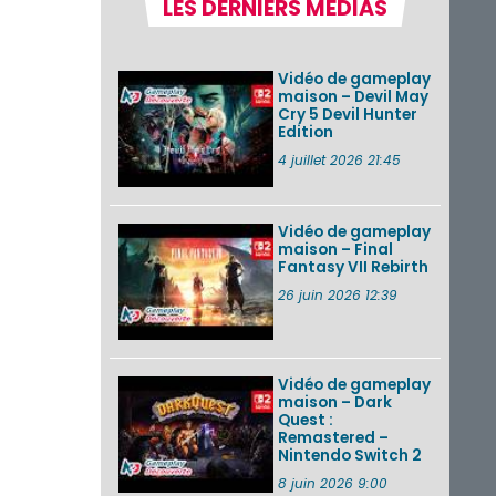
LES DERNIERS MÉDIAS
Pokémon GO : les
événements d’août
2026
Vidéo de gameplay
maison – Devil May
Cry 5 Devil Hunter
Edition
Un Fire Emblem :
Fortune’s Weave
4 juillet 2026 21:45
Direct d’environ 20
minutes diffusé le 4
août 2026...
Vidéo de gameplay
maison – Final
Les sorties eShop de
Fantasy VII Rebirth
la semaine 31 de
2026 (Xenoblade
26 juin 2026 12:39
Chronicles 2 –
Nintendo Switch 2
Edit...
Vidéo de gameplay
VOIR PLUS DE NEWS
maison – Dark
Quest :
Remastered –
Nintendo Switch 2
8 juin 2026 9:00