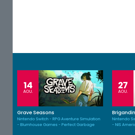
14
27
AOU.
AOU.
Grave Seasons
Brigandin
Nintendo Switch - RPG Aventure Simulation
Nintendo Sw
- Blumhouse Games - Perfect Garbage
- NIS Amer