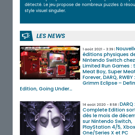
détecté. Le jeu propose de nombreux puzzles à réso
style visuel singulier.
LES NEWS
Nouvell
1 août 2021 - 3:39
éditions physiques de
Nintendo Switch chez
Limited Run Games : 
Meat Boy, Super Mea
Forever, DARQ, RWBY 
Grimm Eclipse – Defin
Edition, Going Under…
DARQ 
14 août 2020 - 8:58
Complete Edition sor
dès le mois de déce
sur Nintendo Switch,
PlayStation 4/5, Xbo
One/Series X et PC