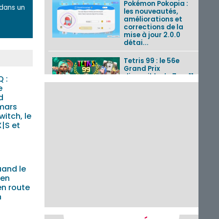
Pokémon Pokopia :
 dans un
les nouveautés,
améliorations et
corrections de la
mise à jour 2.0.0
détai...
Tetris 99 : le 56e
Grand Prix
disponible du 7 au 11
 :
août 2026 avec un
e
thème Splatoon
d
Raiders
mars
witch, le
Nintendo Music : 10
X|S et
musiques de Fire
Emblem : Fortune’s
Weave et les
morceaux de Mario
Kart...
and le
Fire Emblem :
 en
Fortune’s Weave : le
n route
récapitulatif
h
complet du Direct,
des séquences de
game...