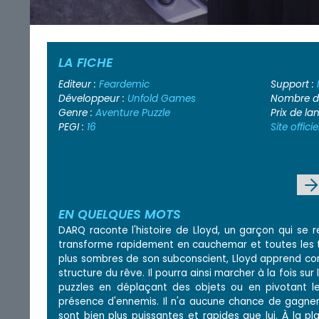
LA FICHE
Editeur :
Feardemic
Support :
Développeur :
Unfold Games
Nombre de
Genre :
Aventure
Puzzle
Prix de l
PEGI :
16
Site officie
EN QUELQUES MOTS
DARQ raconte l'histoire de Lloyd, un garçon qui se r
transforme rapidement en cauchemar et toutes les ten
plus sombres de son subconscient, Lloyd apprend com
structure du rêve. Il pourra ainsi marcher à la fois su
puzzles en déplaçant des objets ou en pivotant le
présence d'ennemis. Il n'a aucune chance de gagner 
sont bien plus puissantes et rapides que lui. À la pla