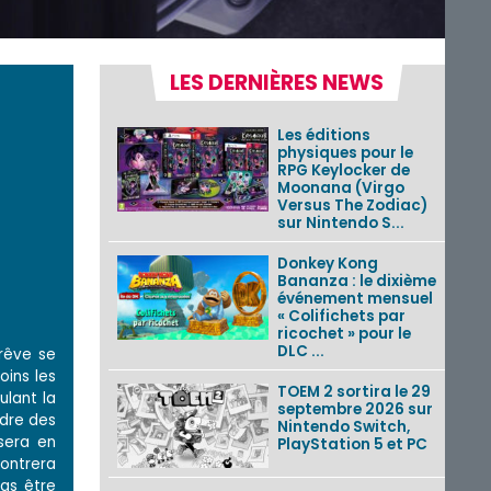
LES DERNIÈRES NEWS
Les éditions
physiques pour le
RPG Keylocker de
Moonana (Virgo
Versus The Zodiac)
sur Nintendo S...
Donkey Kong
Bananza : le dixième
événement mensuel
« Colifichets par
ricochet » pour le
DLC ...
 rêve se
oins les
TOEM 2 sortira le 29
ulant la
septembre 2026 sur
udre des
Nintendo Switch,
sera en
PlayStation 5 et PC
contrera
pas être