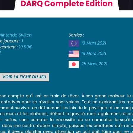
DARQ Complete Edition
Nintendo Switch
Sorties :
 joueurs :
1
18 Mars 2021
ancement :
19.99€
l
18 Mars 2021
25 Mars 2021
VOIR LA FICHE DU JEU
end compte qu'il est en train de rêver. À son grand malheur, le
tatives pour se réveiller sont vaines. Tout en explorant les rec
ment survivre en détournant les lois de la physique et en manip
r les murs et les plafonds, défiant la gravité, mais également réso
s salles, sans compter la nécessité de se camoufler lorsqu'il 
dans une confrontation directe, puisque les créatures qu'il ren
ce, il devra planifier avec attention ce qu'il doit faire pour ne 