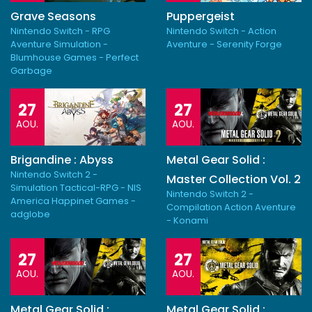
Grave Seasons
Puppergeist
Nintendo Switch - RPG
Nintendo Switch - Action
Aventure Simulation -
Aventure - Serenity Forge
Blumhouse Games - Perfect
Garbage
27
27
AOU.
AOU.
Brigandine : Abyss
Metal Gear Solid :
Nintendo Switch 2 -
Master Collection Vol. 2
Simulation Tactical-RPG - NIS
Nintendo Switch 2 -
America Happinet Games -
Compilation Action Aventure
adglobe
- Konami
27
27
AOU.
AOU.
Metal Gear Solid :
Metal Gear Solid :