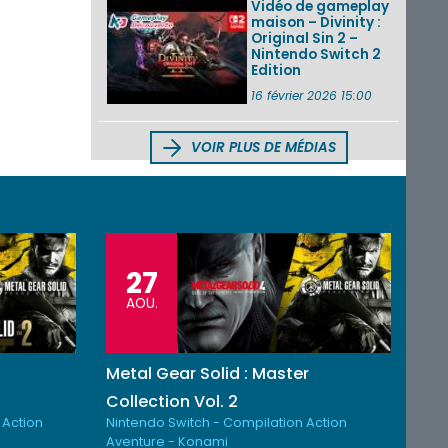
Vidéo de gameplay
maison – Divinity :
Original Sin 2 –
Nintendo Switch 2
Edition
16 février 2026 15:00
VOIR PLUS DE MÉDIAS
27
AOU.
Metal Gear Solid : Master
Collection Vol. 2
 Action
Nintendo Switch - Compilation Action
Aventure - Konami