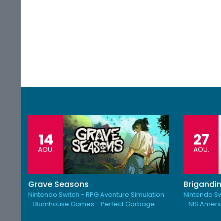
14
27
AOU.
AOU.
Grave Seasons
Brigandin
Nintendo Switch - RPG Aventure Simulation
Nintendo Sw
- Blumhouse Games - Perfect Garbage
- NIS Amer