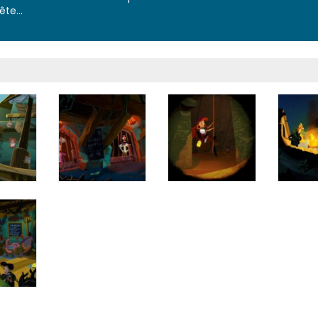
te...