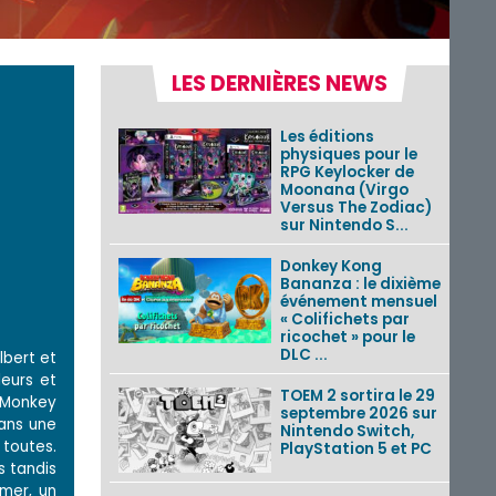
LES DERNIÈRES NEWS
Les éditions
physiques pour le
RPG Keylocker de
Moonana (Virgo
Versus The Zodiac)
sur Nintendo S...
Donkey Kong
Bananza : le dixième
événement mensuel
« Colifichets par
ricochet » pour le
DLC ...
lbert et
leurs et
TOEM 2 sortira le 29
e Monkey
septembre 2026 sur
dans une
Nintendo Switch,
 toutes.
PlayStation 5 et PC
s tandis
mer, un