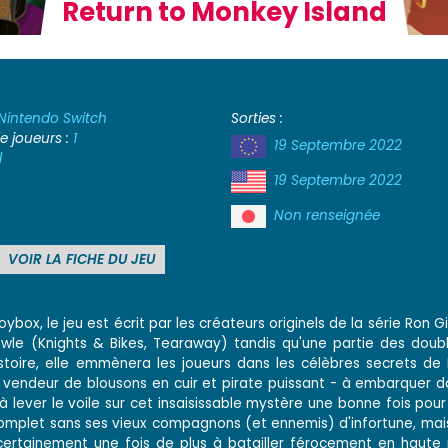
Return to Monkey Island
Nintendo Switch
Sorties :
 joueurs :
1
19 Septembre 2022
l
19 Septembre 2022
Non renseignée
VOIR LA FICHE DU JEU
ybox, le jeu est écrit par les créateurs originels de la série Ron Gi
owle (Knights & Bikes, Tearaway) tandis qu'une partie des doub
istoire, elle emmènera les joueurs dans les célèbres secrets d
 vendeur de blousons en cuir et pirate puissant - à embarquer 
 lever le voile sur cet insaisissable mystère une bonne fois pour
omplet sans ses vieux compagnons (et ennemis) d'infortune, mai
certainement une fois de plus à batailler férocement en haute 