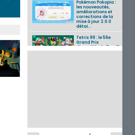
Pokémon Pokopia :
les nouveautés,
améliorations et
corrections de la
mise à jour 2.0.0
détai...
Tetris 99 : le 56e
Grand Prix
disponible du 7 au 11
août 2026 avec un
thème Splatoon
Raiders
Nintendo Music : 10
musiques de Fire
Emblem : Fortune’s
Weave et les
morceaux de Mario
Kart...
Fire Emblem :
Fortune’s Weave : le
récapitulatif
complet du Direct,
des séquences de
game...