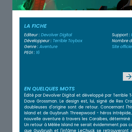
LA FICHE
Editeur :
Devolver Digital
Support :
Développeur :
Terrible Toybox
Nombre de
Genre :
Aventure
Site officie
PEGI :
16
EN QUELQUES MOTS
Édité par Devolver Digital et développé par Terrible To
Dave Grossman. Le design est, lui, signé de Rex Cr
doubleuses d'origine sont de retour. Concernant l'h
Island et de Guybrush Threepwood - héros intrépide,
nouvelle aventure à travers les Caraïbes, déterminé à
Un retour à Mêlée Island ne serait évidemment pas c
que Guybrush et l'infâme LeChuck se retrouveront 