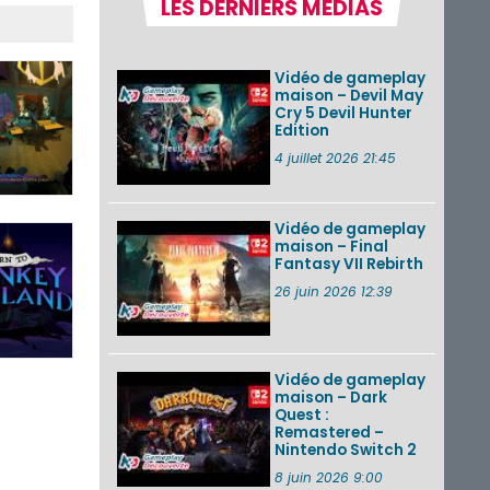
LES DERNIERS MÉDIAS
Pokémon GO : les
événements d’août
2026
Vidéo de gameplay
maison – Devil May
Cry 5 Devil Hunter
Edition
Un Fire Emblem :
Fortune’s Weave
4 juillet 2026 21:45
Direct d’environ 20
minutes diffusé le 4
août 2026...
Vidéo de gameplay
maison – Final
Les sorties eShop de
Fantasy VII Rebirth
la semaine 31 de
2026 (Xenoblade
26 juin 2026 12:39
Chronicles 2 –
Nintendo Switch 2
Edit...
Vidéo de gameplay
VOIR PLUS DE NEWS
maison – Dark
Quest :
Remastered –
Nintendo Switch 2
8 juin 2026 9:00