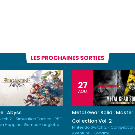
LES PROCHAINES SORTIES
27
AOU.
e : Abyss
Metal Gear Solid : Master
itch 2 - Simulation Tactical-RPG
Collection Vol. 2
ica Happinet Games - adglobe
Nintendo Switch 2 - Compilation
Aventure - Konami