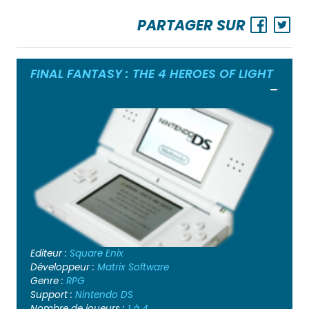
PARTAGER SUR
FINAL FANTASY : THE 4 HEROES OF LIGHT
Ouvrir
Editeur :
Square Enix
Développeur :
Matrix Software
Genre :
RPG
Support :
Nintendo DS
Nombre de joueurs :
1 à 4