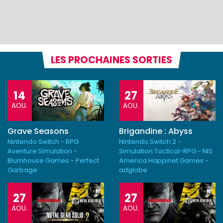
LES PROCHAINES SORTIES
14
27
AOU.
AOU.
Grave Seasons
Brigandine : Abyss
Nintendo Switch - RPG
Nintendo Switch 2 -
Aventure Simulation -
Simulation Tactical-RPG - NIS
Blumhouse Games - Perfect
America Happinet Games -
Garbage
adglobe
27
27
AOU.
AOU.