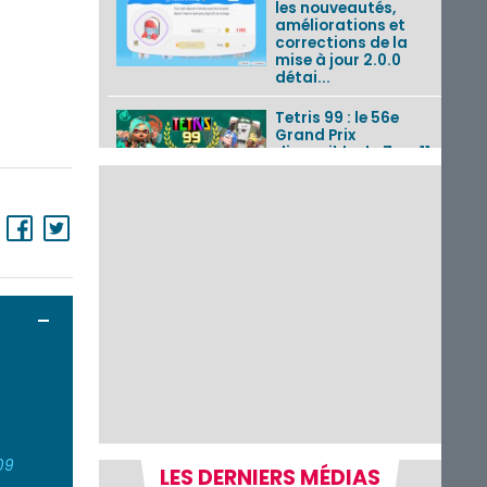
les nouveautés,
améliorations et
corrections de la
mise à jour 2.0.0
détai...
Tetris 99 : le 56e
Grand Prix
disponible du 7 au 11
août 2026 avec un
thème Splatoon
Raiders
Nintendo Music : 10
musiques de Fire
Emblem : Fortune’s
Weave et les
morceaux de Mario
Ouvrir / Fermer
Kart...
Fire Emblem :
Fortune’s Weave : le
0
récapitulatif
complet du Direct,
0
des séquences de
game...
09
LES DERNIERS MÉDIAS