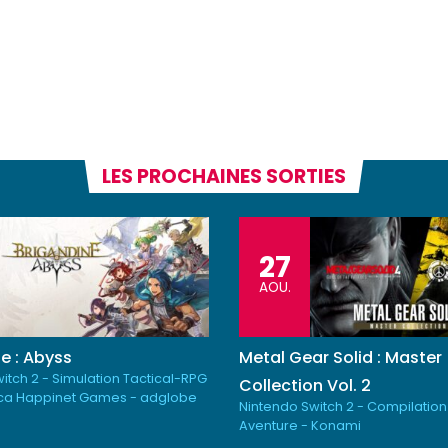
LES PROCHAINES SORTIES
27
AOU.
e : Abyss
Metal Gear Solid : Master
itch 2 - Simulation Tactical-RPG
Collection Vol. 2
ica Happinet Games - adglobe
Nintendo Switch 2 - Compilation
Aventure - Konami