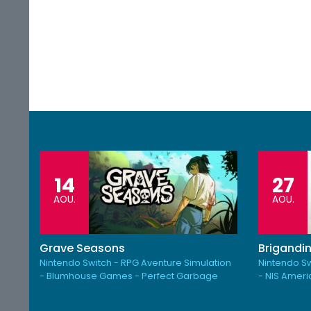
14
27
AOU.
AOU.
Grave Seasons
Brigandin
Nintendo Switch - RPG Aventure Simulation
Nintendo Sw
- Blumhouse Games - Perfect Garbage
- NIS Amer