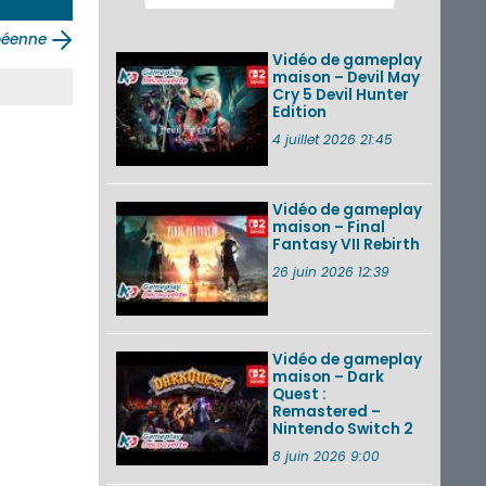
Pokémon GO : les
événements d’août
péenne
2026
Vidéo de gameplay
maison – Devil May
Cry 5 Devil Hunter
Edition
Un Fire Emblem :
Fortune’s Weave
4 juillet 2026 21:45
Direct d’environ 20
minutes diffusé le 4
août 2026...
Vidéo de gameplay
maison – Final
Les sorties eShop de
Fantasy VII Rebirth
la semaine 31 de
2026 (Xenoblade
26 juin 2026 12:39
Chronicles 2 –
Nintendo Switch 2
Edit...
Vidéo de gameplay
VOIR PLUS DE NEWS
maison – Dark
Quest :
Remastered –
Nintendo Switch 2
8 juin 2026 9:00