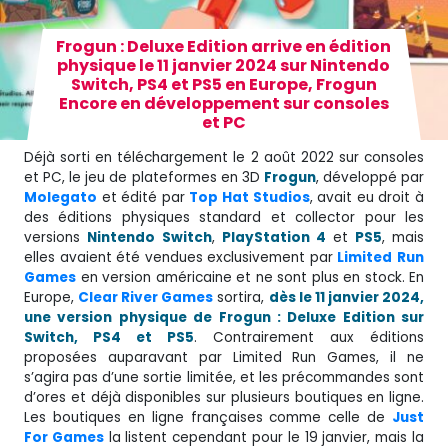
Frogun : Deluxe Edition arrive en édition
physique le 11 janvier 2024 sur Nintendo
Switch, PS4 et PS5 en Europe, Frogun
Encore en développement sur consoles
et PC
Déjà sorti en téléchargement le 2 août 2022 sur consoles
et PC, le jeu de plateformes en 3D
Frogun
, développé par
Molegato
et édité par
Top Hat Studios
, avait eu droit à
des éditions physiques standard et collector pour les
versions
Nintendo
Switch
,
PlayStation 4
et
PS5
, mais
elles avaient été vendues exclusivement par
Limited
Run
Games
en version américaine et ne sont plus en stock. En
Europe,
Clear River Games
sortira,
dès le 11 janvier 2024,
une version physique de Frogun : Deluxe Edition sur
Switch, PS4 et PS5
. Contrairement aux éditions
proposées auparavant par Limited Run Games, il ne
s’agira pas d’une sortie limitée, et les précommandes sont
d’ores et déjà disponibles sur plusieurs boutiques en ligne.
Les boutiques en ligne françaises comme celle de
Just
For Games
la listent cependant pour le 19 janvier, mais la