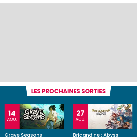
LES PROCHAINES SORTIES
14
27
AOU.
AOU.
Grave Seasons
Brigandine : Abyss