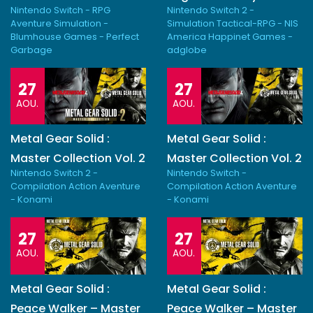
Nintendo Switch - RPG
Nintendo Switch 2 -
Aventure Simulation -
Simulation Tactical-RPG - NIS
Blumhouse Games - Perfect
America Happinet Games -
Garbage
adglobe
27
27
AOU.
AOU.
Metal Gear Solid :
Metal Gear Solid :
Master Collection Vol. 2
Master Collection Vol. 2
Nintendo Switch 2 -
Nintendo Switch -
Compilation Action Aventure
Compilation Action Aventure
- Konami
- Konami
27
27
AOU.
AOU.
Metal Gear Solid :
Metal Gear Solid :
Peace Walker – Master
Peace Walker – Master