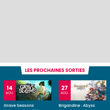
LES PROCHAINES SORTIES
14
27
AOU.
AOU.
Grave Seasons
Brigandine : Abyss