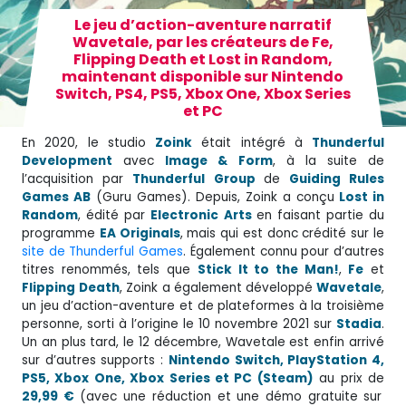
Le jeu d’action-aventure narratif
Wavetale, par les créateurs de Fe,
Flipping Death et Lost in Random,
maintenant disponible sur Nintendo
Switch, PS4, PS5, Xbox One, Xbox Series
et PC
En 2020, le studio
Zoink
était intégré à
Thunderful
Development
avec
Image & Form
, à la suite de
l’acquisition par
Thunderful
Group
de
Guiding Rules
Games AB
(Guru Games). Depuis, Zoink a conçu
Lost in
Random
, édité par
Electronic
Arts
en faisant partie du
programme
EA Originals
, mais qui est donc crédité sur le
site de Thunderful Games
. Également connu pour d’autres
titres renommés, tels que
Stick It to the Man!
,
Fe
et
Flipping
Death
, Zoink a également développé
Wavetale
,
un jeu d’action-aventure et de plateformes à la troisième
personne, sorti à l’origine le 10 novembre 2021 sur
Stadia
.
Un an plus tard, le 12 décembre, Wavetale est enfin arrivé
sur d’autres supports :
Nintendo Switch, PlayStation 4,
PS5, Xbox One, Xbox Series et PC (Steam)
au prix de
29,99 €
(avec une réduction et une démo gratuite sur