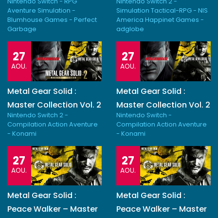
Nintendo Switch - RPG
Nintendo Switch 2 -
Aventure Simulation -
Simulation Tactical-RPG - NIS
Blumhouse Games - Perfect
America Happinet Games -
Garbage
adglobe
27
27
AOU.
AOU.
Metal Gear Solid :
Metal Gear Solid :
Master Collection Vol. 2
Master Collection Vol. 2
Nintendo Switch 2 -
Nintendo Switch -
Compilation Action Aventure
Compilation Action Aventure
- Konami
- Konami
27
27
AOU.
AOU.
Metal Gear Solid :
Metal Gear Solid :
Peace Walker – Master
Peace Walker – Master