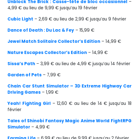
Unblock The Brick : Casse-tête de bloc occasionnel
–
4,99 € au lieu de 9,99 € jusqu’au 19 février
Cubic Light
– 2,69 € au lieu de 2,99 € jusqu’au 9 février
Dance of Death : Du Lac & Fey
– 15,99 €
Jewel Match Solitaire Collector’s Edition
– 14,99 €
Nature Escapes Collector’s Edition
– 14,99 €
Sissa’s Path
– 3,99 € au lieu de 4,99 € jusqu’au 14 février
Garden of Pets
– 7,99 €
Chain Car Stunt Simulator – 3D Extreme Highway Car
Driving Games
– 1,99 €
Yeah! Fighting Girl
– 12,60 € au lieu de 14 € jusqu’au 18
février
Tales of Shinobi Fantasy Magic Anime World FightRPG
Simulator
– 4,99 €
Farming
Life
– 6,99 € au lieu de 9,99 € jusqu’au 2 février