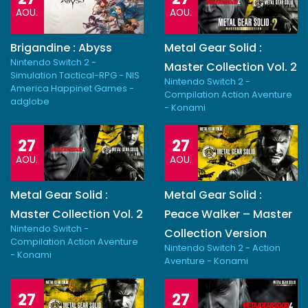
AOU.
AOU.
Brigandine : Abyss
Metal Gear Solid :
Nintendo Switch 2 -
Master Collection Vol. 2
Simulation Tactical-RPG - NIS
Nintendo Switch 2 -
America Happinet Games -
Compilation Action Aventure
adglobe
- Konami
27
27
AOU.
AOU.
Metal Gear Solid :
Metal Gear Solid :
Master Collection Vol. 2
Peace Walker – Master
Nintendo Switch -
Collection Version
Compilation Action Aventure
Nintendo Switch 2 - Action
- Konami
Aventure - Konami
27
27