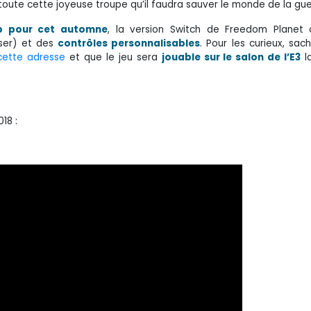
toute cette joyeuse troupe qu’il faudra sauver le monde de la gue
p pour cet automne
, la version Switch de Freedom Planet o
ser) et des
contrôles personnalisables
. Pour les curieux, sac
cette adresse
et que le jeu sera
jouable sur le salon de l’E3
l
018 :