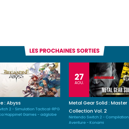
LES PROCHAINES SORTIES
27
AOU.
e : Abyss
Metal Gear Solid : Master
itch 2 - Simulation Tactical-RPG
Collection Vol. 2
ica Happinet Games - adglobe
Nintendo Switch 2 - Compilation
Aventure - Konami