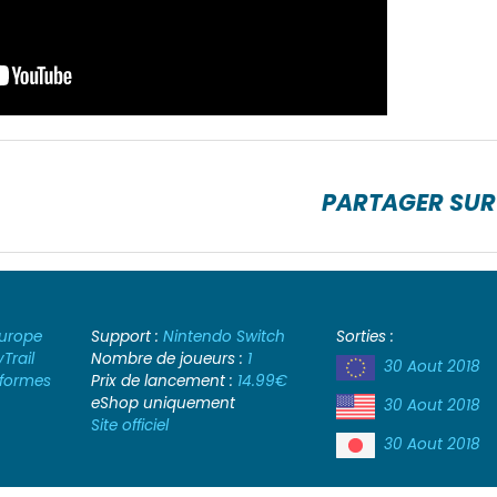
PARTAGER SUR
urope
Support :
Nintendo Switch
Sorties :
Trail
Nombre de joueurs :
1
30 Aout 2018
-formes
Prix de lancement :
14.99€
eShop uniquement
30 Aout 2018
Site officiel
30 Aout 2018