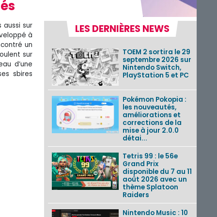
tés
 aussi sur
LES DERNIÈRES NEWS
éveloppé à
ncontré un
TOEM 2 sortira le 29
oulent sur
septembre 2026 sur
peau d’une
Nintendo Switch,
es sbires
PlayStation 5 et PC
Pokémon Pokopia :
les nouveautés,
améliorations et
corrections de la
mise à jour 2.0.0
détai...
Tetris 99 : le 56e
Grand Prix
disponible du 7 au 11
août 2026 avec un
thème Splatoon
Raiders
Nintendo Music : 10