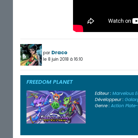
Draco
par
le 8 juin 2018 à 16:10
FREEDOM PLANET
Editeur :
Marvelous E
Développeur :
Galaxy
Genre :
Action
Plate