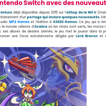
ntendo Switch avec des nouveau
venture
déjà disponible depuis 2015 sur l’
eShop de la Wii U
(mais
rochainement d’un
portage qui inclura quelques nouveautés
. D
studio
MP2 Games
et l’édition à
XSEED Games
. Ce jeu, qui a re
s le monde céleste d’
Avalice
où les chats sont verts, les motos r
 ses allures de dessins animés, le jeu met le joueur dans la 
onter une force extraterrestre dirigée par
Lord Brevon
et s