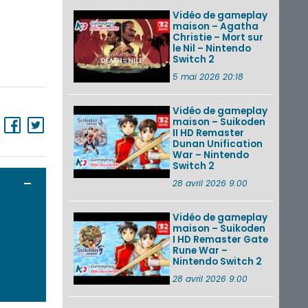
Vidéo de gameplay
maison – Agatha
Christie – Mort sur
le Nil – Nintendo
Switch 2
5 mai 2026 20:18
Vidéo de gameplay
maison – Suikoden
II HD Remaster
Dunan Unification
War – Nintendo
Switch 2
Ouvrir / Fermer
28 avril 2026 9:00
Vidéo de gameplay
maison – Suikoden
I HD Remaster Gate
Rune War –
Nintendo Switch 2
28 avril 2026 9:00