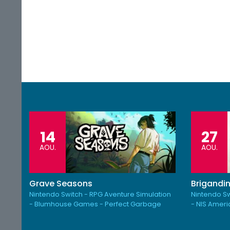
14
27
AOU.
AOU.
Grave Seasons
Brigandin
Nintendo Switch - RPG Aventure Simulation
Nintendo Sw
- Blumhouse Games - Perfect Garbage
- NIS Amer