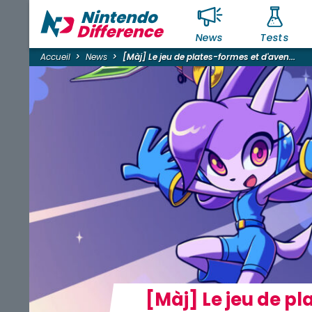
News
Tests
Accueil
News
[Màj] Le jeu de plates-formes et d'aven...
[Màj] Le jeu de p