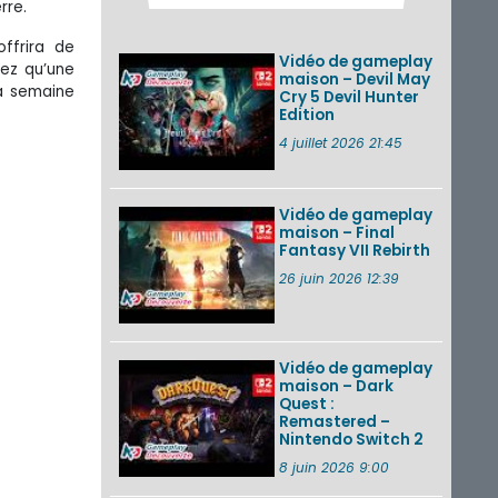
rre.
2026 (Xenoblade
Chronicles 2 –
Nintendo Switch 2
ffrira de
Vidéo de gameplay
Edit...
hez qu’une
maison – Devil May
a semaine
Cry 5 Devil Hunter
Une édition
Edition
physique japonaise
de Stray Children
4 juillet 2026 21:45
sur Nintendo Switch
disponible le 10
décembre ...
Vidéo de gameplay
maison – Final
Nintendo Music :
Fantasy VII Rebirth
des musiques de
cinq jeux Virtual Boy
26 juin 2026 12:39
et de nouveaux
morceaux du mode
Balade de ...
Vidéo de gameplay
VOIR PLUS DE NEWS
maison – Dark
Quest :
Remastered –
Nintendo Switch 2
8 juin 2026 9:00