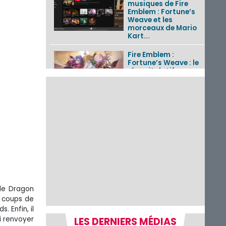
musiques de Fire
Emblem : Fortune’s
Weave et les
morceaux de Mario
Kart...
Fire Emblem :
Fortune’s Weave : le
récapitulatif
complet du Direct,
des séquences de
game...
Pokémon GO : les
événements d’août
2026
Un Fire Emblem :
Fortune’s Weave
Direct d’environ 20
minutes diffusé le 4
 le Dragon
août 2026...
e coups de
. Enfin, il
Les sorties eShop de
i renvoyer
LES DERNIERS MÉDIAS
la semaine 31 de