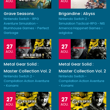
AOU.
AOU.
Grave Seasons
Brigandine : Abyss
Nintendo Switch - RPG
Nintendo Switch 2 -
Aventure Simulation -
Simulation Tactical-RPG - NIS
Blumhouse Games - Perfect
America Happinet Games -
Garbage
adglobe
27
27
AOU.
AOU.
Metal Gear Solid :
Metal Gear Solid :
Master Collection Vol. 2
Master Collection Vol. 2
Nintendo Switch 2 -
Nintendo Switch -
Compilation Action Aventure
Compilation Action Aventure
- Konami
- Konami
27
27
AOU.
AOU.