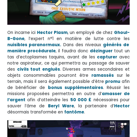
On incarne ici
Hector Plasm
, un employé de chez
Ghoul-
B-Gone
, l’expert n°1 en matière de lutte contre les
nuisibles paranormaux.
Dans des niveaux
générés de
manière procédurale
, il faudra donc
dézinguer
tout un
tas d’ectoplasmes taquins, avant de les
capturer
avec
notre aspirateur, ce qui permettra au passage de sauver
des
civils tout englués
. Diverses armes secondaires et
objets consommables pourront être
ramassés
sur le
terrain, mais il sera également possible d’être
promu
afin
de bénéficier de
bonus supplémentaires
. Réussir les
missions proposées permettra en outre d’
amasser de
l’argent
afin d’atteindre les
50 000 £
nécessaires pour
sauver l’âme de
Beryl Ware
, la partenaire d’
Hector
désormais transformée en
fantôme
.