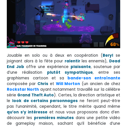
Jouable en solo ou à deux en coopération (
Beryl
se
joignant alors à la fête pour
ralentir
les ennemis),
Dead
End Job
offre une expérience
plaisante
, soutenue par
d’une réalisation
plutôt sympathique
, entre ses
graphismes cartoon et sa
bande-son entraînante
composée par
Chris
et
Will Morton
(un ancien de chez
Rockstar North
ayant notamment travaillé sur la célèbre
série
Grand Theft Auto
). Certes, la direction artistique et
le
look de certains personnages
ne feront peut-être
pas l’unanimité, cependant, le titre mérite quand même
qu’on s’y intéresse
et nous vous proposons donc d’en
découvrir les
premières minutes
dans une petite vidéo
de gameplay maison, sachant qu’il bénéficie d’une