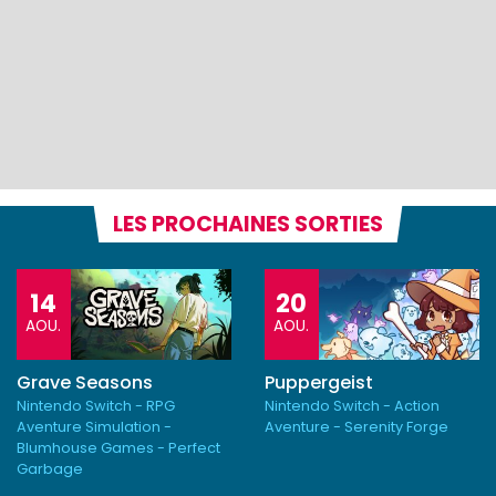
LES PROCHAINES SORTIES
14
20
AOU.
AOU.
Grave Seasons
Puppergeist
Nintendo Switch - RPG
Nintendo Switch - Action
Aventure Simulation -
Aventure - Serenity Forge
Blumhouse Games - Perfect
Garbage