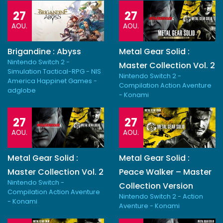
27
27
AOU.
AOU.
Brigandine : Abyss
Metal Gear Solid :
Nintendo Switch 2 -
Master Collection Vol. 2
Simulation Tactical-RPG - NIS
Nintendo Switch 2 -
America Happinet Games -
Compilation Action Aventure
adglobe
- Konami
27
27
AOU.
AOU.
Metal Gear Solid :
Metal Gear Solid :
Master Collection Vol. 2
Peace Walker – Master
Nintendo Switch -
Collection Version
Compilation Action Aventure
Nintendo Switch 2 - Action
- Konami
Aventure - Konami