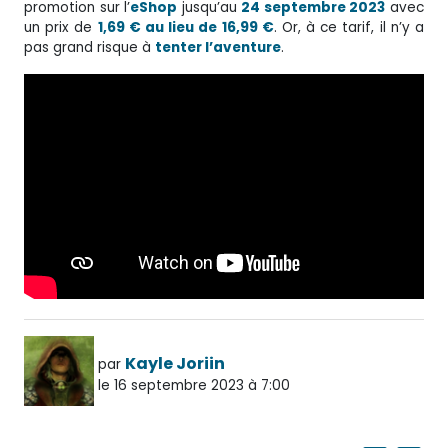
promotion sur l’
eShop
jusqu’au
24 septembre 2023
avec
un prix de
1,69 € au lieu de 16,99 €
. Or, à ce tarif, il n’y a
pas grand risque à
tenter l’aventure
.
Kayle Joriin
par
le 16 septembre 2023 à 7:00