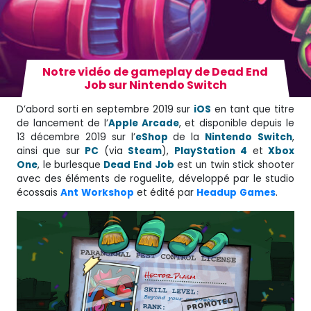
Notre vidéo de gameplay de Dead End
Job sur Nintendo Switch
D’abord sorti en septembre 2019 sur
iOS
en tant que titre
de lancement de l’
Apple Arcade
, et disponible depuis le
13 décembre 2019 sur l’
eShop
de la
Nintendo
Switch
,
ainsi que sur
PC
(via
Steam
),
PlayStation
4
et
Xbox
One
, le burlesque
Dead End Job
est un twin stick shooter
avec des éléments de roguelite, développé par le studio
écossais
Ant
Workshop
et édité par
Headup
Games
.