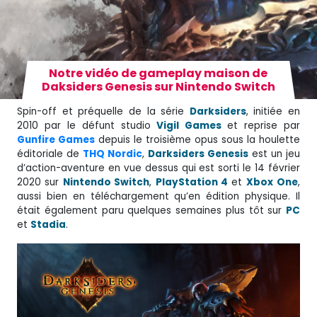
Notre vidéo de gameplay maison de
Daksiders Genesis sur Nintendo Switch
Spin-off et préquelle de la série
Darksiders
, initiée en
2010 par le défunt studio
Vigil Games
et reprise par
Gunfire Games
depuis le troisième opus sous la houlette
éditoriale de
THQ Nordic
,
Darksiders Genesis
est un jeu
d’action-aventure en vue dessus qui est sorti le 14 février
2020 sur
Nintendo Switch
,
PlayStation 4
et
Xbox
One
,
aussi bien en téléchargement qu’en édition physique. Il
était également paru quelques semaines plus tôt sur
PC
et
Stadia
.