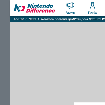
News
Tests
Accueil
News
Nouveau contenu SpotPass pour Samurai Wa