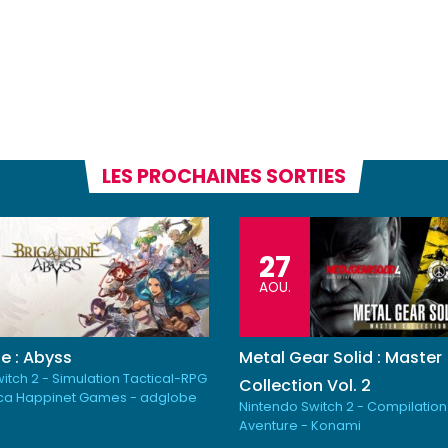
LES PROCHAINES SORTIES
27
AOU.
e : Abyss
Metal Gear Solid : Master
itch 2 - Simulation Tactical-RPG
Collection Vol. 2
ica Happinet Games - adglobe
Nintendo Switch 2 - Compilation
Aventure - Konami