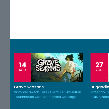
14
27
AOU.
AOU.
Grave Seasons
Brigandin
Nintendo Switch - RPG Aventure Simulation
Nintendo Sw
- Blumhouse Games - Perfect Garbage
- NIS Amer