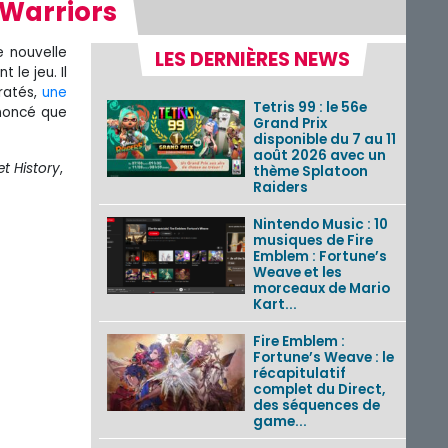
Warriors
e nouvelle
LES DERNIÈRES NEWS
 le jeu. Il
 ratés,
une
Tetris 99 : le 56e
nnoncé que
Grand Prix
disponible du 7 au 11
août 2026 avec un
et History
,
thème Splatoon
Raiders
Nintendo Music : 10
musiques de Fire
Emblem : Fortune’s
Weave et les
morceaux de Mario
Kart...
Fire Emblem :
Fortune’s Weave : le
récapitulatif
complet du Direct,
des séquences de
game...