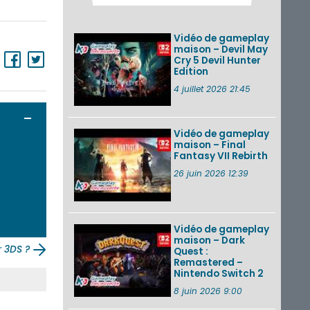
des musiques de
cinq jeux Virtual Boy
et de nouveaux
Vidéo de gameplay
morceaux du mode
maison – Devil May
Balade de ...
Cry 5 Devil Hunter
Edition
Les éditions
physiques de Tomb
4 juillet 2026 21:45
Raider : Definitive
Edition sur Nintendo
Ouvrir / Fermer
Switch 2 en version
amé...
Vidéo de gameplay
maison – Final
Fantasy VII Rebirth
Splatoon 3 : le
festival Summer
26 juin 2026 12:39
Nights de retour du
22 août à 2h au 24
août à 1h59
Vidéo de gameplay
VOIR PLUS DE NEWS
maison – Dark
r 3DS ?
Quest :
Remastered –
Nintendo Switch 2
8 juin 2026 9:00