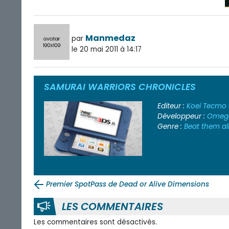
Manmedaz
par
le 20 mai 2011 à 14:17
SAMURAI WARRIORS CHRONICLES
Editeur :
Koei Tecmo
Développeur :
Omega
Genre :
Beat them al
Premier SpotPass de Dead or Alive Dimensions
LES COMMENTAIRES
Les commentaires sont désactivés.