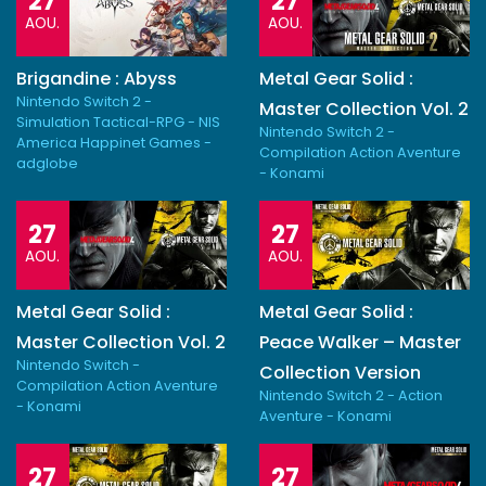
27
27
AOU.
AOU.
Brigandine : Abyss
Metal Gear Solid :
Nintendo Switch 2 -
Master Collection Vol. 2
Simulation Tactical-RPG - NIS
Nintendo Switch 2 -
America Happinet Games -
Compilation Action Aventure
adglobe
- Konami
27
27
AOU.
AOU.
Metal Gear Solid :
Metal Gear Solid :
Master Collection Vol. 2
Peace Walker – Master
Nintendo Switch -
Collection Version
Compilation Action Aventure
Nintendo Switch 2 - Action
- Konami
Aventure - Konami
27
27