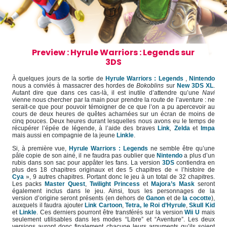
Preview : Hyrule Warriors : Legends sur
3DS
À quelques jours de la sortie de
Hyrule Warriors : Legends
,
Nintendo
nous a conviés à massacrer des hordes de
Bokoblins
sur
New 3DS XL
.
Autant dire que dans ces cas-là, il est inutile d’attendre qu’une
Navi
vienne nous chercher par la main pour prendre la route de l’aventure : ne
serait-ce que pour pouvoir témoigner de ce que l’on a pu apercevoir au
cours de deux heures de quêtes acharnées sur un écran de moins de
cinq pouces. Deux heures durant lesquelles nous avons eu le temps de
récupérer l’épée de légende, à l’aide des braves
Link
,
Zelda
et
Impa
mais aussi en compagnie de la jeune
Linkle
.
Si, à première vue,
Hyrule Warriors : Legends
ne semble être qu’une
pâle copie de son ainé, il ne faudra pas oublier que
Nintendo
a plus d’un
rubis dans son sac pour appâter les fans. La version
3DS
contiendra en
plus des 18 chapitres originaux et des 5 chapitres de « l’histoire de
Cya
», 9 autres chapitres. Portant donc le jeu à un total de 32 chapitres.
Les packs
Master Quest
,
Twilight Princess
et
Majora’s Mask
seront
également inclus dans le jeu. Ainsi, tous les personnages de la
version d’origine seront présents (en dehors de
Ganon
et de
la cocotte
),
auxquels il faudra ajouter
Link Cartoon
,
Tetra,
le Roi d’Hyrule
,
Skull Kid
et
Linkle
. Ces derniers pourront être transférés sur la version
Wii U
mais
seulement utilisables dans les modes “Libre” et “Aventure”. Les deux
versions auront donc finalement chacune leurs arguments qu’ils soient