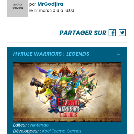
MrGodjira
par
le 12 mars 2016 à 16:03
PARTAGER SUR
HYRULE WARRIORS : LEGENDS
Ouvrir
Editeur :
Nintendo
Développeur :
Koei Tecmo Games