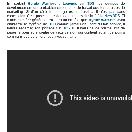
En sortant
Hyrule Warriors : Legends
sur
3DS
, les équipes de
développement ont probablement eu plus de travail que les équipes de
marketing. Si d’un côté, le portage est « réussi », il n’est pas sans
concession. Cela pose la question de la non-exclusivité à la
New 3DS
. Et
d’une manière générale, en gardant en tête que
Hyrule Warriors
avait
embrassé le système de
DLC
comme jamais en usant du fan service, il
faudra regarder son portage sur
3DS
au travers de ce prisme afin de
peser le pour et le contre de cette version qui contient autant de points
communs que de différences avec son aîné.