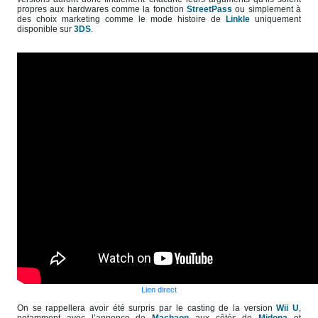
propres aux hardwares comme la fonction
StreetPass
ou simplement à
des choix marketing comme le mode histoire de
Linkle
uniquement
disponible sur
3DS
.
Lien direct
On se rappellera avoir été surpris par le casting de la version
Wii U
,
notamment avec l’annonce de
Machaon
aux côtés de
Midona
et