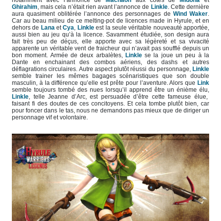
Ghirahim
, mais cela n’était rien avant l’annonce de
Linkle
. Cette dernière
aura quasiment oblitérée l’annonce des personnages de
Wind Waker
.
Car au beau milieu de ce melting-pot de licences made in Hyrule, et en
dehors de
Lana
et
Cya
,
Linkle
est la seule véritable nouveauté apportée,
aussi bien au jeu qu’à la licence. Savamment étudiée, son design aura
fait très peu de déçus, elle apporte avec sa légèreté et sa vivacité
apparente un véritable vent de fraicheur qui n’avait pas soufflé depuis un
bon moment. Armée de deux arbalètes,
Linkle
se la joue un peu à la
Dante en enchainant des combos aériens, des dashs et autres
déflagrations circulaires. Autre aspect plutôt réussi du personnage,
Linkle
semble trainer les mêmes bagages scénaristiques que son double
masculin, à la différence qu’elle est prête pour l’aventure. Alors que
Link
semble toujours tombé des nues lorsqu’il apprend être un énième élu,
Linkle
, telle Jeanne d’Arc, est persuadée d’être cette fameuse élue,
faisant fi des doutes de ces concitoyens. Et cela tombe plutôt bien, car
pour foncer dans le tas, nous ne demandons pas mieux que de diriger un
personnage vif et volontaire.