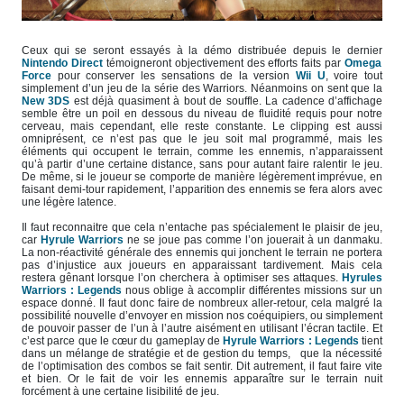
Ceux qui se seront essayés à la démo distribuée depuis le dernier
Nintendo Direct
témoigneront objectivement des efforts faits par
Omega
Force
pour conserver les sensations de la version
Wii U
, voire tout
simplement d’un jeu de la série des Warriors. Néanmoins on sent que la
New 3DS
est déjà quasiment à bout de souffle. La cadence d’affichage
semble être un poil en dessous du niveau de fluidité requis pour notre
cerveau, mais cependant, elle reste constante. Le clipping est aussi
omniprésent, ce n’est pas que le jeu soit mal programmé, mais les
éléments qui occupent le terrain, comme les ennemis, n’apparaissent
qu’à partir d’une certaine distance, sans pour autant faire ralentir le jeu.
De même, si le joueur se comporte de manière légèrement imprévue, en
faisant demi-tour rapidement, l’apparition des ennemis se fera alors avec
une légère latence.
Il faut reconnaitre que cela n’entache pas spécialement le plaisir de jeu,
car
Hyrule Warriors
ne se joue pas comme l’on jouerait à un danmaku.
La non-réactivité générale des ennemis qui jonchent le terrain ne portera
pas d’injustice aux joueurs en apparaissant tardivement. Mais cela
restera gênant lorsque l’on cherchera à optimiser ses attaques.
Hyrules
Warriors : Legends
nous oblige à accomplir différentes missions sur un
espace donné. Il faut donc faire de nombreux aller-retour, cela malgré la
possibilité nouvelle d’envoyer en mission nos coéquipiers, ou simplement
de pouvoir passer de l’un à l’autre aisément en utilisant l’écran tactile. Et
c’est parce que le cœur du gameplay de
Hyrule Warriors : Legends
tient
dans un mélange de stratégie et de gestion du temps, que la nécessité
de l’optimisation des combos se fait sentir. Dit autrement, il faut faire vite
et bien. Or le fait de voir les ennemis apparaître sur le terrain nuit
forcément à une certaine lisibilité de jeu.