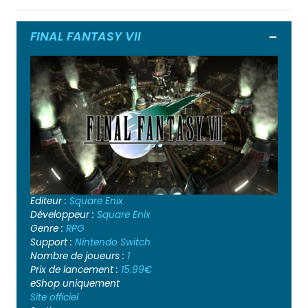
FINAL FANTASY VII
Ouvrir
Editeur :
Square Enix
Développeur :
Square Enix
Genre :
RPG
Support :
Nintendo Switch
Nombre de joueurs :
1
Prix de lancement :
15.99€
eShop uniquement
Site officiel