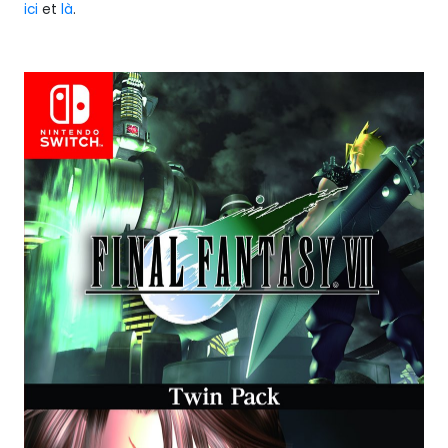
ici
et
là
.