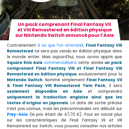
Un pack comprenant Final Fantasy VII
et VIII Remastered en édition physique
sur Nintendo Switch annoncé pour l’Asie
Contrairement
à ce que l’on attendait
,
Final Fantasy VIII
Remastered
ne sera pas vendu en édition physique dans
le monde entier. Mais aujourd’hui, nous avons appris que
Square Enix Asia
commercialisera
cette année
un pack
comprenant Final Fantasy VIII et Final Fantasy VIII
Remastered en édition physique
, exclusivement pour la
Nintendo Switch
. Nommé simplement
Final Fantasy VII
& Final Fantasy VIII Remastered Twin Pack
, il sera
seulement disponible en Asie
et comprendra
uniquement la traduction anglaise ainsi que les
textes d’origine en japonais
. La date de sortie précise
n’est pas connue, mais les précommandes ont débuté sur
Play-Asia
(le prix étant de 47,70 €). Pour en savoir plus
sur les caractéristiques de Final Fantasy VII et VIII
Remastered sur Switch, vous pouvez consulter nos articles