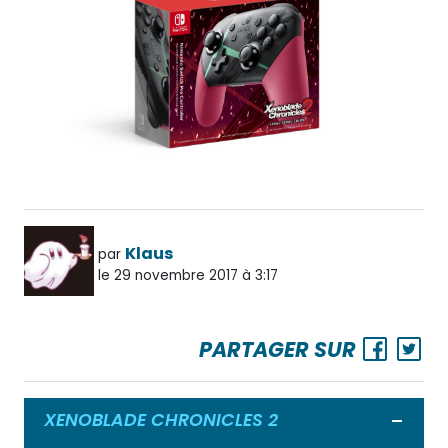
Klaus
par
le 29 novembre 2017 à 3:17
PARTAGER SUR
XENOBLADE CHRONICLES 2
Ouvrir