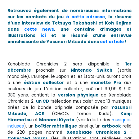
Retrouvez également de nombreuses informations
sur les combats du jeu
à cette adresse
, le résumé
d’une interview de Tetsuya Takahashi et Koh Kojima
dans
cette news
, une centaine d’images et
illustrations
ici
et le résumé d’une entrevue
enrichissante de Yasunori Mitsuda dans
cet article
!
Xenoblade Chronicles 2 sera disponible le
1er
décembre
prochain sur
Nintendo Switch
(sortie
mondiale). L’Europe, le Japon et les États-Unis auront droit
à une
édition collector
et à une
manette Pro
aux
couleurs du jeu. L’édition collector, coûtant 99,99 $ / 10
980 yens, contient la
version physique
de Xenoblade
Chronicles 2,
un CD
“sélection musicale” avec 13 musiques
tirées de la bande originale composée par
Yasunori
Mitsuda
,
ACE
(CHiCO, Tomori Kudo),
Kenji
Hiramatsu
et
Manami Kiyota
(voir la liste des
musiques
incluses
), un
boîtier métallique
ainsi qu’un
artbook
relié
de 220 pages nommé
Xenoblade Chronicles 2 :
Collected Works
(les illustrations sont réalisées par