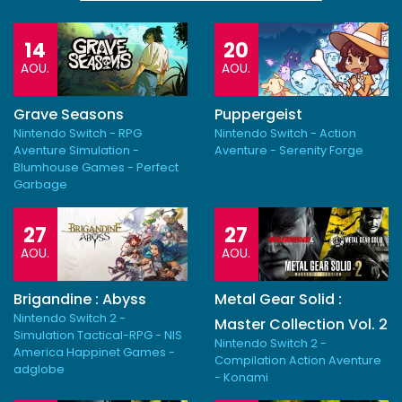
14
20
AOU.
AOU.
Grave Seasons
Puppergeist
Nintendo Switch - RPG
Nintendo Switch - Action
Aventure Simulation -
Aventure - Serenity Forge
Blumhouse Games - Perfect
Garbage
27
27
AOU.
AOU.
Brigandine : Abyss
Metal Gear Solid :
Nintendo Switch 2 -
Master Collection Vol. 2
Simulation Tactical-RPG - NIS
Nintendo Switch 2 -
America Happinet Games -
Compilation Action Aventure
adglobe
- Konami