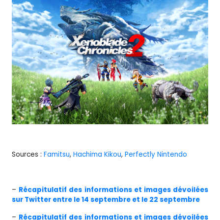
Sources :
Famitsu
,
Hachima Kikou
,
Perfectly Nintendo
–
Récapitulatif des informations et images dévoilées
sur Twitter entre le 14 septembre et le 22 septembre
–
Récapitulatif des informations et images dévoilées