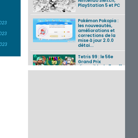
Nintendo Switch,
PlayStation 5 et PC
Pokémon Pokopia :
023
les nouveautés,
améliorations et
023
corrections de la
mise à jour 2.0.0
023
détai...
Tetris 99 : le 56e
Grand Prix
disponible du 7 au 11
août 2026 avec un
thème Splatoon
Raiders
Nintendo Music : 10
musiques de Fire
Emblem : Fortune’s
Weave et les
morceaux de Mario
Kart...
Fire Emblem :
Fortune’s Weave : le