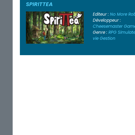
SPIRITTEA
Editeur :
No More Ro
Développeur :
Cheesemaster Gam
Genre :
RPG
Simulat
vie
Gestion