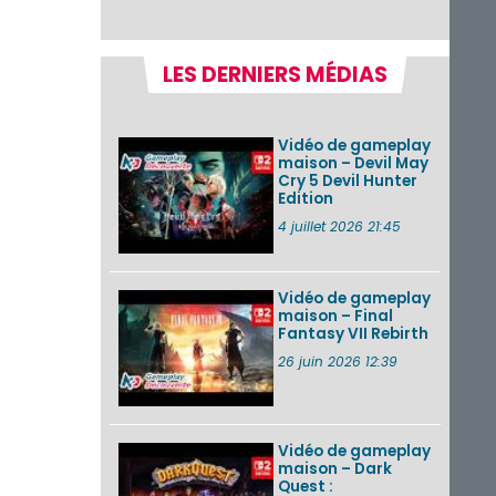
récapitulatif
complet du Direct,
des séquences de
game...
LES DERNIERS MÉDIAS
Pokémon GO : les
événements d’août
2026
Vidéo de gameplay
maison – Devil May
Cry 5 Devil Hunter
Edition
Un Fire Emblem :
Fortune’s Weave
4 juillet 2026 21:45
Direct d’environ 20
minutes diffusé le 4
août 2026...
Vidéo de gameplay
maison – Final
Les sorties eShop de
Fantasy VII Rebirth
la semaine 31 de
2026 (Xenoblade
26 juin 2026 12:39
Chronicles 2 –
Nintendo Switch 2
Edit...
Vidéo de gameplay
VOIR PLUS DE NEWS
maison – Dark
Quest :