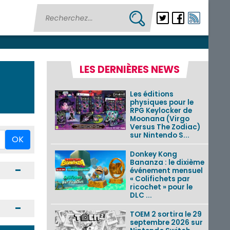
LES DERNIÈRES NEWS
Les éditions
physiques pour le
RPG Keylocker de
Moonana (Virgo
Versus The Zodiac)
sur Nintendo S...
OK
Donkey Kong
Bananza : le dixième
Ouvrir / Fermer
événement mensuel
« Colifichets par
ricochet » pour le
DLC ...
Ouvrir / Fermer
TOEM 2 sortira le 29
septembre 2026 sur