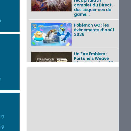
récapitulatif
complet du Direct,
des séquences de
game...
e
Pokémon GO : les
événements d’août
2026
Un Fire Emblem :
Fortune’s Weave
Direct d’environ 20
minutes diffusé le 4
août 2026...
e
Les sorties eShop de
la semaine 31 de
2026 (Xenoblade
Chronicles 2 –
Nintendo Switch 2
Edit...
19
Une édition
physique japonaise
de Stray Children
19