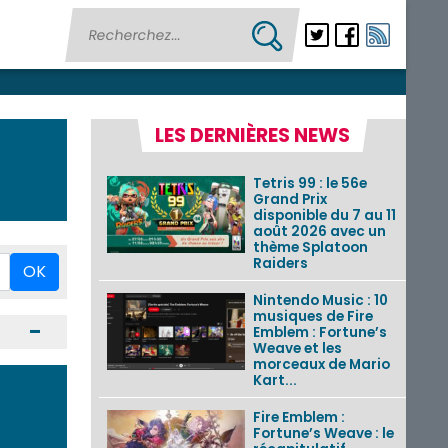
LES DERNIÈRES NEWS
Tetris 99 : le 56e
Grand Prix
disponible du 7 au 11
août 2026 avec un
thème Splatoon
Raiders
OK
Nintendo Music : 10
musiques de Fire
Ouvrir / Fermer
Emblem : Fortune’s
Weave et les
morceaux de Mario
Kart...
Fire Emblem :
Fortune’s Weave : le