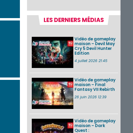
sur Nintendo Switch
disponible le 10
décembre ...
LES DERNIERS MÉDIAS
Nintendo Music :
des musiques de
cinq jeux Virtual Boy
et de nouveaux
Vidéo de gameplay
morceaux du mode
maison – Devil May
Balade de ...
Cry 5 Devil Hunter
Edition
Les éditions
physiques de Tomb
4 juillet 2026 21:45
Raider : Definitive
Edition sur Nintendo
Switch 2 en version
amé...
Vidéo de gameplay
maison – Final
Fantasy VII Rebirth
Splatoon 3 : le
festival Summer
26 juin 2026 12:39
Nights de retour du
22 août à 2h au 24
août à 1h59
Vidéo de gameplay
VOIR PLUS DE NEWS
maison – Dark
Quest :