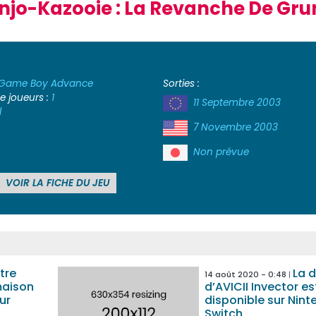
njo-Kazooie : La Revanche De Gru
Game Boy Advance
Sorties :
 joueurs :
1
11 Septembre 2003
l
7 Novembre 2003
Non prévue
VOIR LA FICHE DU JEU
tre
La 
14 août 2020 - 0:48
maison
d’AVICII Invector es
ur
disponible sur Nin
Switch