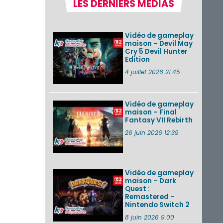
LES DERNIERS MÉDIAS
Nintendo Music :
des musiques de
cinq jeux Virtual Boy
et de nouveaux
Vidéo de gameplay
morceaux du mode
maison – Devil May
Balade de ...
Cry 5 Devil Hunter
Edition
Les éditions
physiques de Tomb
4 juillet 2026 21:45
Raider : Definitive
Edition sur Nintendo
Switch 2 en version
amé...
Vidéo de gameplay
maison – Final
Fantasy VII Rebirth
Splatoon 3 : le
festival Summer
26 juin 2026 12:39
Nights de retour du
22 août à 2h au 24
août à 1h59
Vidéo de gameplay
VOIR PLUS DE NEWS
maison – Dark
Quest :
Remastered –
Nintendo Switch 2
8 juin 2026 9:00