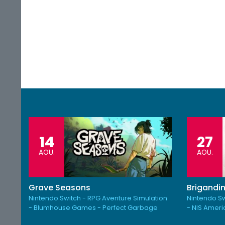
14
27
AOU.
AOU.
Grave Seasons
Brigandin
Nintendo Switch - RPG Aventure Simulation
Nintendo Sw
- Blumhouse Games - Perfect Garbage
- NIS Amer