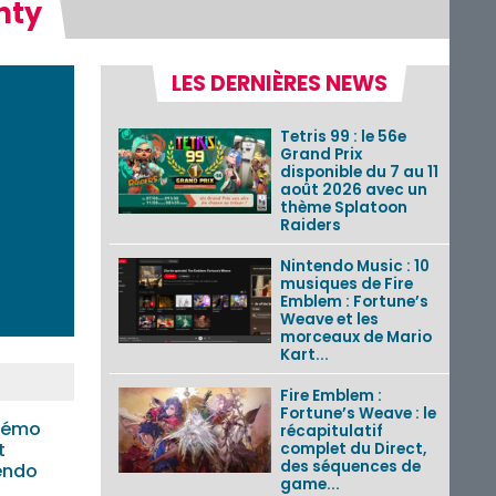
nty
LES DERNIÈRES NEWS
Tetris 99 : le 56e
Grand Prix
disponible du 7 au 11
août 2026 avec un
thème Splatoon
Raiders
Nintendo Music : 10
musiques de Fire
Emblem : Fortune’s
Weave et les
morceaux de Mario
Kart...
Fire Emblem :
Fortune’s Weave : le
démo
récapitulatif
t
complet du Direct,
des séquences de
tendo
game...