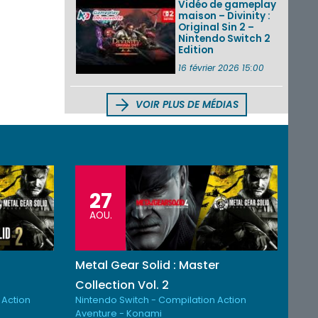
Vidéo de gameplay
maison – Divinity :
Original Sin 2 –
Nintendo Switch 2
Edition
16 février 2026 15:00
VOIR PLUS DE MÉDIAS
27
AOU.
Metal Gear Solid : Master
Collection Vol. 2
 Action
Nintendo Switch - Compilation Action
Aventure - Konami