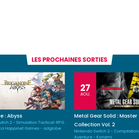
LES PROCHAINES SORTIES
27
AOU.
e : Abyss
Metal Gear Solid : Master
itch 2 - Simulation Tactical-RPG
Collection Vol. 2
ica Happinet Games - adglobe
Nintendo Switch 2 - Compilation
Aventure - Konami