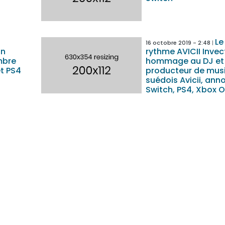
Le
16 octobre 2019 - 2:48
on
rythme AVICII Invec
mbre
hommage au DJ et
et PS4
producteur de mus
suédois Avicii, ann
Switch, PS4, Xbox O