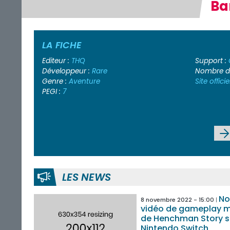
Ba
LA FICHE
Editeur :
THQ
Support :
Développeur :
Rare
Nombre de
Genre :
Aventure
Site officie
PEGI :
7
LES NEWS
No
8 novembre 2022 - 15:00
vidéo de gameplay 
de Henchman Story s
Nintendo Switch