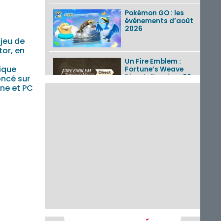
Pokémon GO : les
événements d’août
2026
 jeu de
tor, en
Un Fire Emblem :
ique
Fortune’s Weave
Direct d’environ 20
oncé sur
minutes diffusé le 4
ne et PC
août 2026...
Les sorties eShop de
la semaine 31 de
2026 (Xenoblade
Chronicles 2 –
Nintendo Switch 2
Edit...
Une édition
physique japonaise
de Stray Children
sur Nintendo Switch
disponible le 10
décembre ...