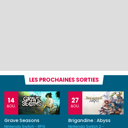
LES PROCHAINES SORTIES
14
27
AOU.
AOU.
Grave Seasons
Brigandine : Abyss
Nintendo Switch - RPG
Nintendo Switch 2 -