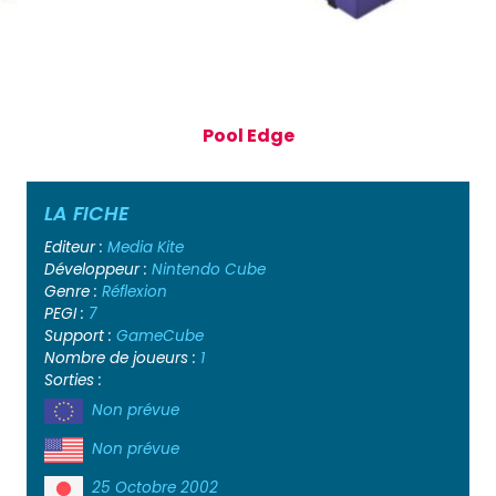
Pool Edge
LA FICHE
Editeur :
Media Kite
Développeur :
Nintendo Cube
Genre :
Réflexion
PEGI :
7
Support :
GameCube
Nombre de joueurs :
1
Sorties :
Non prévue
Non prévue
25 Octobre 2002