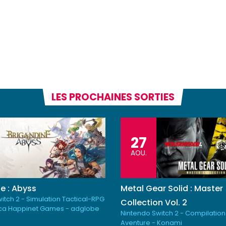
LES PROCHAINES SORTIES
27
AOU.
e : Abyss
Metal Gear Solid : Master
itch 2 - Simulation Tactical-RPG
Collection Vol. 2
ica Happinet Games - adglobe
Nintendo Switch 2 - Compilation
Aventure - Konami