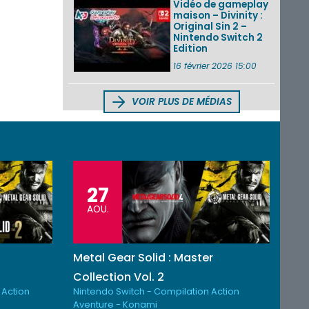
Vidéo de gameplay
maison – Divinity :
Original Sin 2 –
Nintendo Switch 2
Edition
16 février 2026 15:00
VOIR PLUS DE MÉDIAS
27
AOU.
Metal Gear Solid : Master
Collection Vol. 2
 Action
Nintendo Switch - Compilation Action
Aventure - Konami