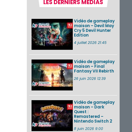
LES DERNIERS MÉDIAS
Nintendo Music :
des musiques de
cinq jeux Virtual Boy
et de nouveaux
Vidéo de gameplay
morceaux du mode
maison – Devil May
Balade de ...
Cry 5 Devil Hunter
Edition
Les éditions
physiques de Tomb
4 juillet 2026 21:45
Raider : Definitive
Edition sur Nintendo
Switch 2 en version
amé...
Vidéo de gameplay
maison – Final
Fantasy VII Rebirth
Splatoon 3 : le
festival Summer
26 juin 2026 12:39
Nights de retour du
22 août à 2h au 24
août à 1h59
Vidéo de gameplay
VOIR PLUS DE NEWS
maison – Dark
Quest :
Remastered –
Nintendo Switch 2
8 juin 2026 9:00