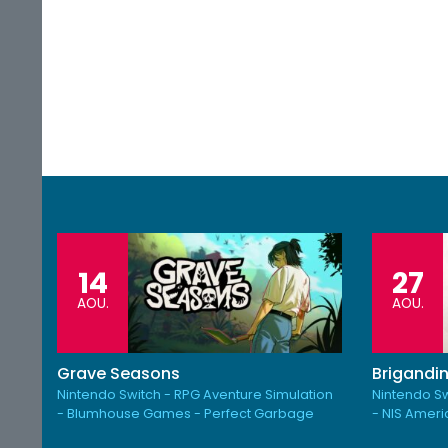
14
27
AOU.
AOU.
Grave Seasons
Brigandin
Nintendo Switch - RPG Aventure Simulation
Nintendo Sw
- Blumhouse Games - Perfect Garbage
- NIS Amer