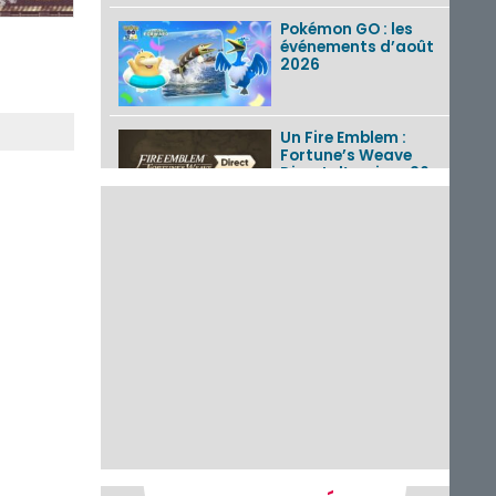
Pokémon GO : les
événements d’août
2026
Un Fire Emblem :
Fortune’s Weave
Direct d’environ 20
minutes diffusé le 4
août 2026...
Les sorties eShop de
la semaine 31 de
2026 (Xenoblade
Chronicles 2 –
Nintendo Switch 2
Edit...
Une édition
physique japonaise
de Stray Children
sur Nintendo Switch
disponible le 10
décembre ...