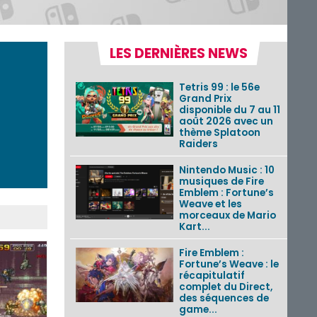
LES DERNIÈRES NEWS
Tetris 99 : le 56e
Grand Prix
disponible du 7 au 11
août 2026 avec un
thème Splatoon
Raiders
Nintendo Music : 10
musiques de Fire
Emblem : Fortune’s
Weave et les
morceaux de Mario
Kart...
Fire Emblem :
Fortune’s Weave : le
récapitulatif
complet du Direct,
des séquences de
game...