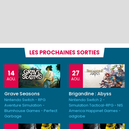
LES PROCHAINES SORTIES
14
27
AOU.
AOU.
Grave Seasons
Brigandine : Abyss
Nintendo Switch - RPG
Nintendo Switch 2 -
Aventure Simulation -
Simulation Tactical-RPG - NIS
Blumhouse Games - Perfect
America Happinet Games -
Garbage
adglobe