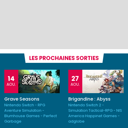
LES PROCHAINES SORTIES
14
27
AOU.
AOU.
Grave Seasons
Brigandine : Abyss
Nintendo Switch - RPG
Nintendo Switch 2 -
Aventure Simulation -
Simulation Tactical-RPG - NIS
Blumhouse Games - Perfect
America Happinet Games -
Garbage
adglobe