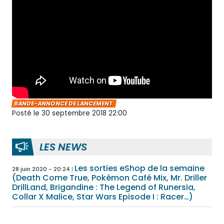
BANDE-ANNONCE DE LANCEMENT
Posté le 30 septembre 2018 22:00
LES NEWS
Les sorties eShop de la semaine
28 juin 2020 - 20:24
(Death Come True, Pokémon Café Mix, Mr. Driller
DrillLand, Brigandine : The Legend of Runersia,
Collar X Malice, Star Wars Episode I : Racer…)