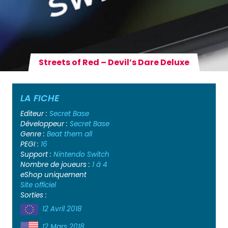
Streets of Red – Devil’s Dare Deluxe
LA FICHE
Editeur :
Secret Base
Développeur :
Secret Base
Genre :
Beat them all
PEGI :
16
Support :
Nintendo Switch
Nombre de joueurs :
1 à 4
eShop uniquement
Site officiel
Sorties :
12 Avril 2018
12 Mars 2018