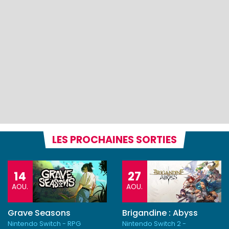
LES PROCHAINES SORTIES
14
27
AOU.
AOU.
Grave Seasons
Brigandine : Abyss
Nintendo Switch - RPG
Nintendo Switch 2 -