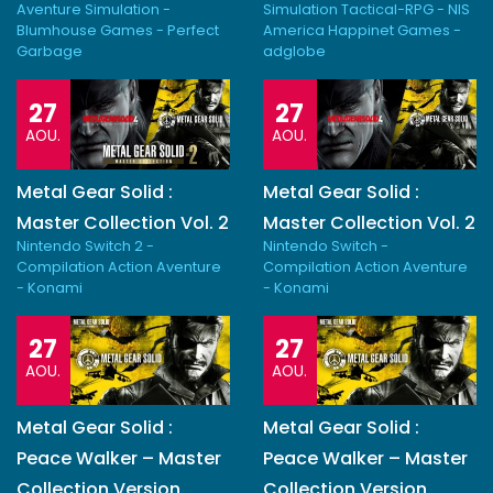
Aventure Simulation -
Simulation Tactical-RPG - NIS
Blumhouse Games - Perfect
America Happinet Games -
Garbage
adglobe
27
27
AOU.
AOU.
Metal Gear Solid :
Metal Gear Solid :
Master Collection Vol. 2
Master Collection Vol. 2
Nintendo Switch 2 -
Nintendo Switch -
Compilation Action Aventure
Compilation Action Aventure
- Konami
- Konami
27
27
AOU.
AOU.
Metal Gear Solid :
Metal Gear Solid :
Peace Walker – Master
Peace Walker – Master
Collection Version
Collection Version