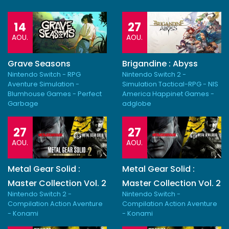
14
27
AOU.
AOU.
Grave Seasons
Brigandine : Abyss
Nintendo Switch - RPG
Nintendo Switch 2 -
Aventure Simulation -
Simulation Tactical-RPG - NIS
Blumhouse Games - Perfect
America Happinet Games -
Garbage
adglobe
27
27
AOU.
AOU.
Metal Gear Solid :
Metal Gear Solid :
Master Collection Vol. 2
Master Collection Vol. 2
Nintendo Switch 2 -
Nintendo Switch -
Compilation Action Aventure
Compilation Action Aventure
- Konami
- Konami