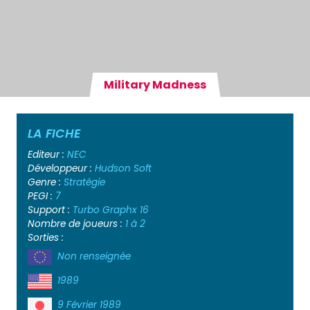
Military Madness
LA FICHE
Editeur :
NEC
Développeur :
Hudson Soft
Genre :
Stratégie
PEGI :
7
Support :
Turbo Graphx 16
Nombre de joueurs :
1 à 2
Sorties :
Non renseignée
1989
9 Février 1989