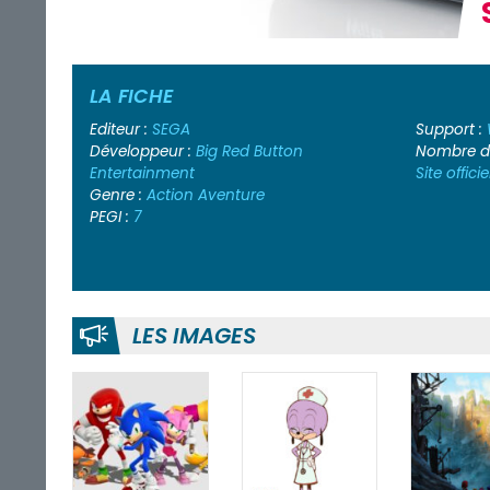
LA FICHE
Editeur :
SEGA
Support :
Développeur :
Big Red Button
Nombre de
Entertainment
Site officie
Genre :
Action
Aventure
PEGI :
7
LES IMAGES