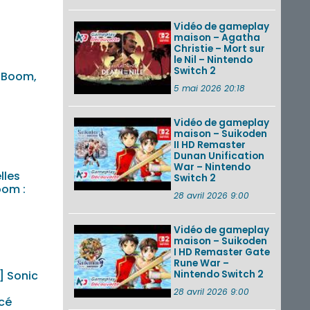
Vidéo de gameplay
maison – Agatha
Christie – Mort sur
le Nil – Nintendo
Switch 2
 Boom,
5 mai 2026 20:18
Vidéo de gameplay
maison – Suikoden
II HD Remaster
Dunan Unification
War – Nintendo
lles
Switch 2
oom :
28 avril 2026 9:00
Vidéo de gameplay
maison – Suikoden
I HD Remaster Gate
Rune War –
Nintendo Switch 2
] Sonic
28 avril 2026 9:00
cé