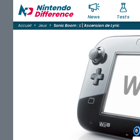
News
Tests
Accueil
Jeux
Sonic Boom : L\'Ascension de Lyric