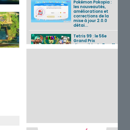
Pokémon Pokopia :
les nouveautés,
améliorations et
corrections de la
mise à jour 2.0.0
détai...
Tetris 99 : le 56e
Grand Prix
disponible du 7 au 11
août 2026 avec un
thème Splatoon
Raiders
Nintendo Music : 10
musiques de Fire
Emblem : Fortune’s
Weave et les
morceaux de Mario
Kart...
Fire Emblem :
Fortune’s Weave : le
récapitulatif
complet du Direct,
des séquences de
game...