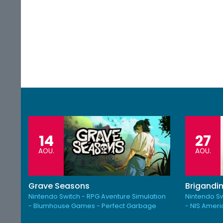
14
27
AOU.
AOU.
Grave Seasons
Brigandin
Nintendo Switch - RPG Aventure Simulation
Nintendo Sw
- Blumhouse Games - Perfect Garbage
- NIS Amer