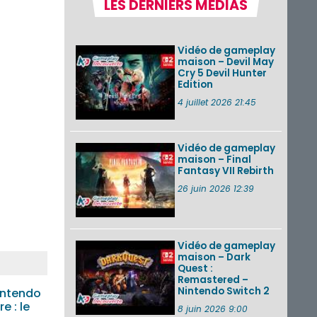
LES DERNIERS MÉDIAS
Pokémon GO : les
événements d’août
2026
Vidéo de gameplay
maison – Devil May
Cry 5 Devil Hunter
Edition
Un Fire Emblem :
Fortune’s Weave
4 juillet 2026 21:45
Direct d’environ 20
minutes diffusé le 4
août 2026...
Vidéo de gameplay
maison – Final
Les sorties eShop de
Fantasy VII Rebirth
la semaine 31 de
2026 (Xenoblade
26 juin 2026 12:39
Chronicles 2 –
Nintendo Switch 2
Edit...
Vidéo de gameplay
VOIR PLUS DE NEWS
maison – Dark
Quest :
Remastered –
Nintendo Switch 2
intendo
e : le
8 juin 2026 9:00