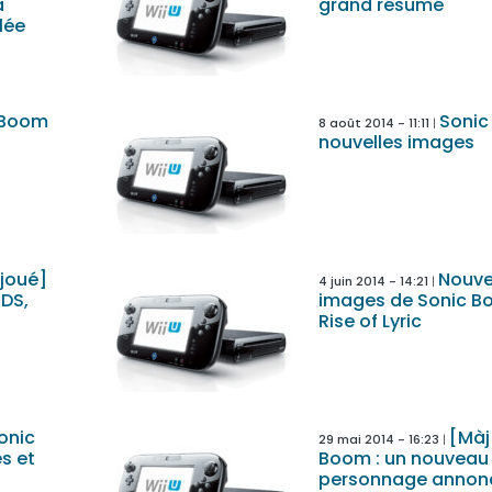
a
grand résumé
lée
 Boom
Sonic
8 août 2014 - 11:11
nouvelles images
 joué]
Nouve
4 juin 2014 - 14:21
3DS,
images de Sonic B
Rise of Lyric
onic
[Màj
29 mai 2014 - 16:23
s et
Boom : un nouveau
personnage annon