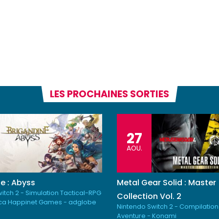
LES PROCHAINES SORTIES
27
AOU.
e : Abyss
Metal Gear Solid : Master
itch 2 - Simulation Tactical-RPG
Collection Vol. 2
ica Happinet Games - adglobe
Nintendo Switch 2 - Compilation
Aventure - Konami