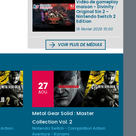
Vidéo de gameplay
maison – Divinity :
Original Sin 2 –
Nintendo Switch 2
Edition
16 février 2026 15:00
VOIR PLUS DE MÉDIAS
27
AOU.
Metal Gear Solid : Master
Collection Vol. 2
 Action
Nintendo Switch - Compilation Action
Aventure - Konami