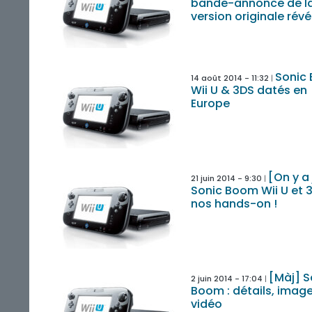
bande-annonce de l
version originale révé
Sonic
14 août 2014 - 11:32
Wii U & 3DS datés en
Europe
[On y a
21 juin 2014 - 9:30
Sonic Boom Wii U et 
nos hands-on !
[Màj] S
2 juin 2014 - 17:04
Boom : détails, image
vidéo