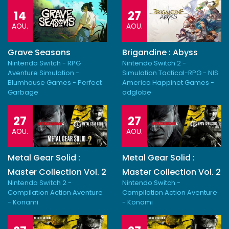
14
27
AOU.
AOU.
Grave Seasons
Brigandine : Abyss
Nintendo Switch - RPG
Nintendo Switch 2 -
Aventure Simulation -
Simulation Tactical-RPG - NIS
Blumhouse Games - Perfect
America Happinet Games -
Garbage
adglobe
27
27
AOU.
AOU.
Metal Gear Solid :
Metal Gear Solid :
Master Collection Vol. 2
Master Collection Vol. 2
Nintendo Switch 2 -
Nintendo Switch -
Compilation Action Aventure
Compilation Action Aventure
- Konami
- Konami