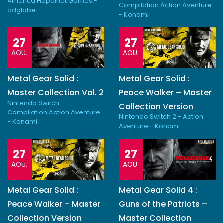
America Happinet Games -
Compilation Action Aventure
adglobe
- Konami
27
27
AOU.
AOU.
Metal Gear Solid :
Metal Gear Solid :
Master Collection Vol. 2
Peace Walker – Master
Nintendo Switch -
Collection Version
Compilation Action Aventure
Nintendo Switch 2 - Action
- Konami
Aventure - Konami
27
27
AOU.
AOU.
Metal Gear Solid :
Metal Gear Solid 4 :
Peace Walker – Master
Guns of the Patriots –
Collection Version
Master Collection