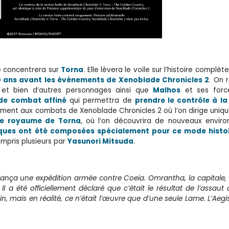
e concentrera sur
Torna
. Elle lèvera le voile sur l’histoire complè
 ans avant les événements de Xenoblade Chronicles 2
. On 
et bien d’autres personnages ainsi que
Malhos
et ses force
de combat affiné
qui permettra de
prendre le contrôle à la
ment aux combats de Xenoblade Chronicles 2 où l’on dirige uniq
e royaume de Torna
, où l’on découvrira de nouveaux envir
ques ont été composées spécialement pour ce mode histoi
ompris plusieurs par
Yasunori Mitsuda
.
is, lança une expédition armée contre Coeia. Omrantha, la capitale
a été officiellement déclaré que c’était le résultat de l’assaut 
n, mais en réalité, ce n’était l’œuvre que d’une seule Lame. L’Aegis