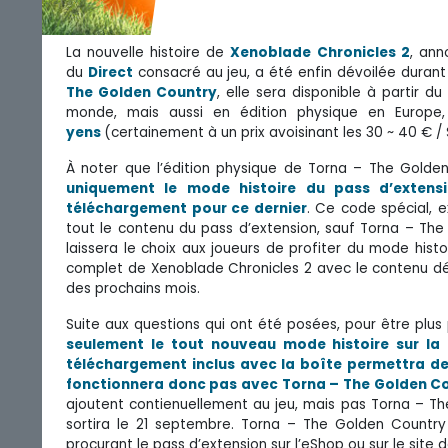
La nouvelle histoire de
Xenoblade Chronicles 2
, ann
du
Direct
consacré au jeu, a été enfin dévoilée durant
The Golden Country
, elle sera disponible à partir d
monde, mais aussi en édition physique en Europe
yens
(certainement à un prix avoisinant les 30 ~ 40 € /
À noter que l’édition physique de Torna – The Gold
uniquement le mode histoire du pass d’extens
téléchargement pour ce dernier
. Ce code spécial, 
tout le contenu du pass d’extension, sauf Torna – The 
laissera le choix aux joueurs de profiter du mode histo
complet de Xenoblade Chronicles 2 avec le contenu dé
des prochains mois.
Suite aux questions qui ont été posées, pour être plus 
seulement le tout nouveau mode histoire sur la 
téléchargement inclus avec la boîte permettra de
fonctionnera donc pas avec Torna – The Golden C
ajoutent contienuellement au jeu, mais pas Torna – Th
sortira le 21 septembre. Torna – The Golden Country
procurant le pass d’extension sur l’eShop ou sur le site 