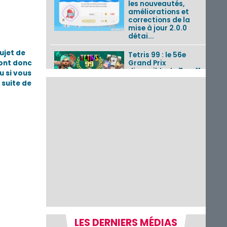
les nouveautés,
améliorations et
corrections de la
mise à jour 2.0.0
détai...
ujet de
Tetris 99 : le 56e
’ont donc
Grand Prix
disponible du 7 au 11
u si vous
août 2026 avec un
 suite de
thème Splatoon
Raiders
Nintendo Music : 10
musiques de Fire
Emblem : Fortune’s
Weave et les
morceaux de Mario
Kart...
Fire Emblem :
Fortune’s Weave : le
récapitulatif
complet du Direct,
des séquences de
game...
LES DERNIERS MÉDIAS