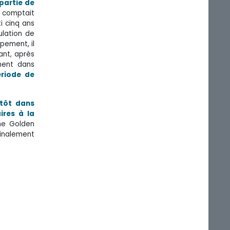
 partie de
r comptait
i cinq ans
ulation de
pement, il
ant, après
ement dans
ériode de
 tôt dans
ires à la
The Golden
finalement