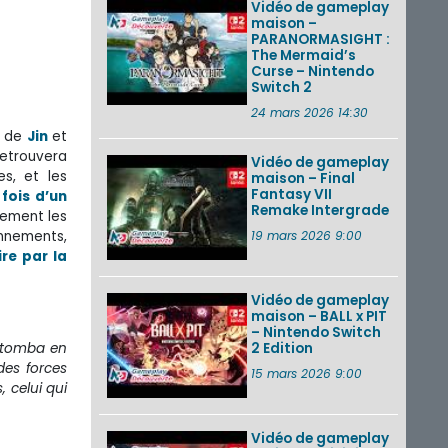
Vidéo de gameplay
maison –
PARANORMASIGHT :
The Mermaid’s
Curse – Nintendo
Switch 2
24 mars 2026 14:30
te de
Jin
et
retrouvera
Vidéo de gameplay
s, et les
maison – Final
Fantasy VII
 fois d’un
Remake Intergrade
uement les
onnements,
19 mars 2026 9:00
re par la
Vidéo de gameplay
maison – BALL x PIT
– Nintendo Switch
, tomba en
2 Edition
des forces
15 mars 2026 9:00
, celui qui
Vidéo de gameplay