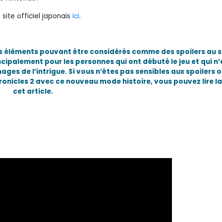
site officiel japonais
ici
.
des éléments pouvant être considérés comme des spoilers au s
incipalement pour les personnes qui ont débuté le jeu et qui n
es de l’intrigue. Si vous n’êtes pas sensibles aux spoilers o
icles 2 avec ce nouveau mode histoire, vous pouvez lire la
cet article.