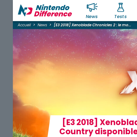
News
Tests
Accueil
News
[E3 2018] Xenoblade Chronicles 2 : le mo...
[E3 2018] Xenoblad
Country disponible