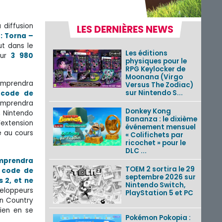
 diffusion
LES DERNIÈRES NEWS
: Torna –
ut dans le
Les éditions
ur
3 980
physiques pour le
RPG Keylocker de
Moonana (Virgo
comprendra
Versus The Zodiac)
sur Nintendo S...
 code de
comprendra
Donkey Kong
, Nintendo
Bananza : le dixième
’extension
événement mensuel
e au cours
« Colifichets par
ricochet » pour le
DLC ...
omprendra
TOEM 2 sortira le 29
 code de
septembre 2026 sur
 2, et ne
Nintendo Switch,
veloppeurs
PlayStation 5 et PC
en Country
bien en se
Pokémon Pokopia :