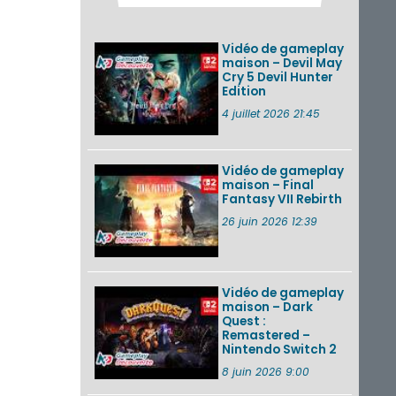
Pokémon GO : les
événements d’août
2026
Vidéo de gameplay
maison – Devil May
Cry 5 Devil Hunter
Edition
Un Fire Emblem :
Fortune’s Weave
4 juillet 2026 21:45
Direct d’environ 20
minutes diffusé le 4
août 2026...
Vidéo de gameplay
maison – Final
Les sorties eShop de
Fantasy VII Rebirth
la semaine 31 de
2026 (Xenoblade
26 juin 2026 12:39
Chronicles 2 –
Nintendo Switch 2
Edit...
Vidéo de gameplay
VOIR PLUS DE NEWS
maison – Dark
Quest :
Remastered –
Nintendo Switch 2
8 juin 2026 9:00