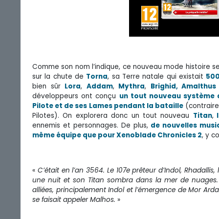
Comme son nom l’indique, ce nouveau mode histoire s
sur la chute de
Torna
, sa Terre natale qui existait
500
bien sûr
Lora
,
Addam
,
Mythra
,
Brighid, Amalthus
développeurs ont conçu
un tout nouveau système 
Pilote et de ses Lames pendant la bataille
(contraire
Pilotes). On explorera donc un tout nouveau
Titan
,
l
ennemis et personnages. De plus,
de nouvelles musi
même équipe que pour Xenoblade Chronicles 2
, y c
«
C’était en l’an 3564. Le 107e prêteur d’Indol, Rhadall
une nuit et son Titan sombra dans la mer de nuages. Il 
alliées, principalement Indol et l’émergence de Mor Ardai
se faisait appeler Malhos.
»