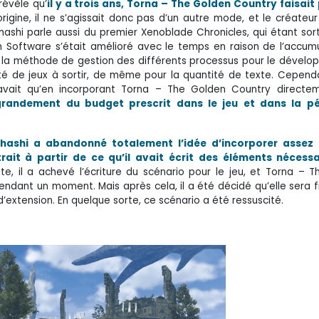
révèle qu’
il y a trois ans, Torna – The Golden Country faisait
’origine, il ne s’agissait donc pas d’un autre mode, et le créateu
ahashi parle aussi du premier Xenoblade Chronicles, qui étant sort
ith Software s’était amélioré avec le temps en raison de l’accum
de la méthode de gestion des différents processus pour le dévelop
tité de jeux à sortir, de même pour la quantité de texte. Cepend
ft savait qu’en incorporant Torna – The Golden Country direct
 grandement du budget prescrit dans le jeu et dans la p
hashi a abandonné totalement l’idée d’incorporer assez
trait à partir de ce qu’il avait écrit des éléments nécessa
uite, il a achevé l’écriture du scénario pour le jeu, et Torna – 
pendant un moment. Mais après cela, il a été décidé qu’elle sera 
d’extension. En quelque sorte, ce scénario a été ressuscité.