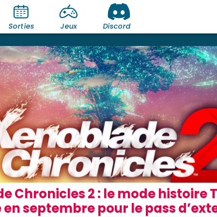
Sorties
Jeux
Discord
e Chronicles 2 : le mode histoire
 en septembre pour le pass d’exte