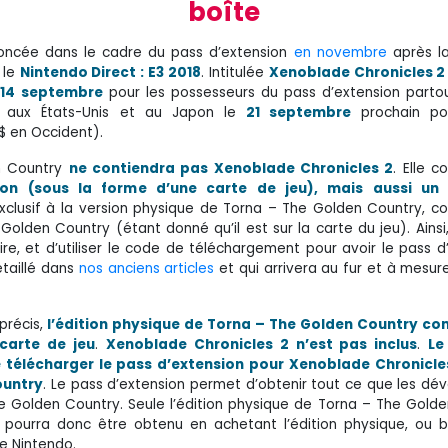
boîte
oncée dans le cadre du pass d’extension
en novembre
après la
 le
Nintendo Direct : E3 2018
. Intitulée
Xenoblade Chronicles 2 
u
14 septembre
pour les possesseurs du pass d’extension parto
, aux États-Unis et au Japon le
21 septembre
prochain po
 $ en Occident).
en Country
ne contiendra pas Xenoblade Chronicles 2
. Elle 
ion (sous la forme d’une carte de jeu), mais aussi un
exclusif à la version physique de Torna – The Golden Country, 
Golden Country (étant donné qu’il est sur la carte du jeu). Ainsi
ire, et d’utiliser le code de téléchargement pour avoir le pass d
taillé dans
nos anciens articles
et qui arrivera au fur et à mesur
précis,
l’édition physique de Torna – The Golden Country c
carte de jeu
.
Xenoblade Chronicles 2 n’est pas inclus
.
Le
 télécharger le pass d’extension pour Xenoblade Chronicles
ountry
. Le pass d’extension permet d’obtenir tout ce que les dé
e Golden Country. Seule l’édition physique de Torna – The Gold
 pourra donc être obtenu en achetant l’édition physique, ou 
de Nintendo.