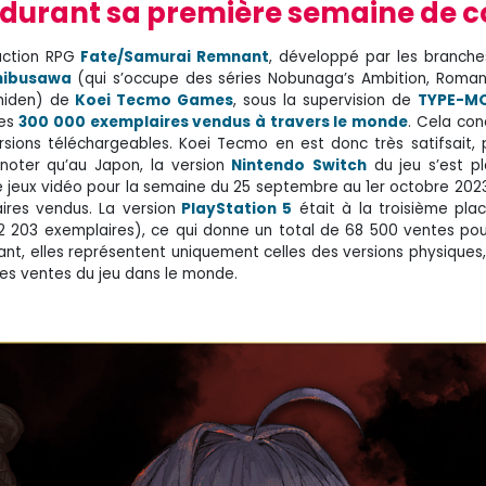
 durant sa première semaine de 
action RPG
Fate/Samurai Remnant
, développé par les branch
hibusawa
(qui s’occupe des séries Nobunaga’s Ambition, Roman
shiden) de
Koei Tecmo Games
, sous la supervision de
TYPE-M
es
300 000 exemplaires vendus à travers le monde
. Cela con
rsions téléchargeables. Koei Tecmo en est donc très satifsait, 
 noter qu’au Japon, la version
Nintendo
Switch
du jeu s’est p
 jeux vidéo pour la semaine du 25 septembre au 1er octobre 2023
res vendus. La version
PlayStation 5
était à la troisième pla
 203 exemplaires), ce qui donne un total de 68 500 ventes pour
t, elles représentent uniquement celles des versions physiques,
les ventes du jeu dans le monde.