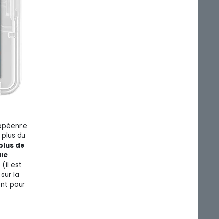
uropéenne
n plus du
plus de
lle
s
(il est
sur la
ent pour