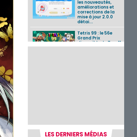
les nouveautés,
améliorations et
corrections de la
mise à jour 2.0.0
détai...
Tetris 99 : le 56e
Grand Prix
disponible du 7 au 11
août 2026 avec un
thème Splatoon
Raiders
Nintendo Music : 10
musiques de Fire
Emblem : Fortune’s
Weave et les
morceaux de Mario
Kart...
Fire Emblem :
Fortune’s Weave : le
récapitulatif
complet du Direct,
des séquences de
game...
LES DERNIERS MÉDIAS