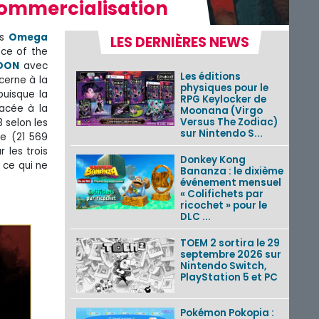
commercialisation
es
Omega
LES DERNIÈRES NEWS
ce of the
OON
avec
Les éditions
cerne à la
physiques pour le
puisque la
RPG Keylocker de
lacée à la
Moonana (Virgo
Versus The Zodiac)
 selon les
sur Nintendo S...
ce (21 569
 les trois
Donkey Kong
 ce qui ne
Bananza : le dixième
événement mensuel
« Colifichets par
ricochet » pour le
DLC ...
TOEM 2 sortira le 29
septembre 2026 sur
Nintendo Switch,
PlayStation 5 et PC
Pokémon Pokopia :