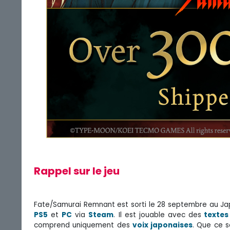
Rappel sur le jeu
Fate/Samurai Remnant est sorti le 28 septembre au J
PS5
et
PC
via
Steam
. Il est jouable avec des
textes 
comprend uniquement des
voix japonaises
. Que ce s