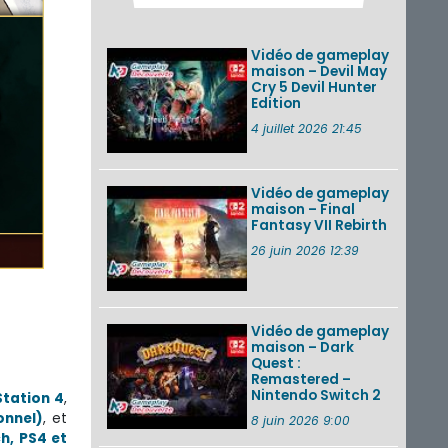
Pokémon GO : les
événements d’août
2026
Vidéo de gameplay
maison – Devil May
Cry 5 Devil Hunter
Edition
Un Fire Emblem :
Fortune’s Weave
4 juillet 2026 21:45
Direct d’environ 20
minutes diffusé le 4
août 2026...
Vidéo de gameplay
maison – Final
Les sorties eShop de
Fantasy VII Rebirth
la semaine 31 de
2026 (Xenoblade
26 juin 2026 12:39
Chronicles 2 –
Nintendo Switch 2
Edit...
Vidéo de gameplay
VOIR PLUS DE NEWS
maison – Dark
Quest :
Remastered –
Nintendo Switch 2
Station 4
,
onnel)
, et
8 juin 2026 9:00
h, PS4 et