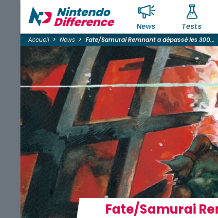
News
Tests
Accueil
News
Fate/Samurai Remnant a dépassé les 300...
Fate/Samurai Rem