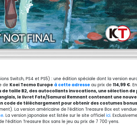
ons Switch, PS4 et PS5) : une édition spéciale dont la version e
le de
Koei Tecmo Europe
à cette adresse
au prix de
114,99 €
. E
u de taille B2, des autocollants invocations, une sélection de 
en anglais, le livret Fate/Samurai Remnant contenant une nouve
et un code de téléchargement pour obtenir des costumes bonu
ement). La version américaine de l’édition Treasure Box est vendue 
se
. La version japonaise est listée sur le site officiel
ici
. Exclusivem
e l’édition Treasure Box sans le jeu au prix de 7 700 yens.