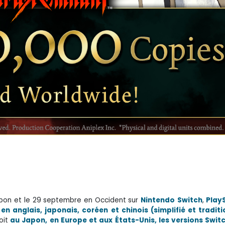
apon et le 29 septembre en Occident sur
Nintendo
Switch
,
Play
en anglais, japonais, coréen et chinois (simplifié et traditi
oit
au Japon, en Europe et aux États-Unis, les versions Switc