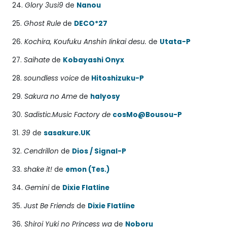
24.
Glory 3usi9
de
Nanou
25.
Ghost Rule
de
DECO*27
26.
Kochira, Koufuku Anshin Iinkai desu.
de
Utata-P
27.
Saihate
de
Kobayashi Onyx
28.
soundless voice
de
Hitoshizuku-P
29.
Sakura no Ame
de
halyosy
30.
Sadistic.Music Factory de
cosMo@Bousou-P
31.
39
de
sasakure.UK
32.
Cendrillon
de
Dios / Signal-P
33.
shake it!
de
emon (Tes.)
34.
Gemini
de
Dixie Flatline
35.
Just Be Friends
de
Dixie Flatline
36.
Shiroi Yuki no Princess wa
de
Noboru