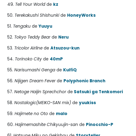
49.
Tell Your World
de
kz
50.
Terekakushi Shishunki
de
HoneyWorks
51.
Tengaku
de
Yuuyu
52.
Tokyo Teddy Bear
de
Neru
53.
Tricolor Airline
de
Atsuzou-kun
54.
Torinoko City
de
40mP
55.
Narisumashi Genga
de
KulfiQ
56.
Nijigen Dream Fever
de
Polyphonic Branch
57.
Netoge Haijin Sprechchor
de
Satsuki ga Tenkomori
58.
Nostalogic(MEIKO-SAN mix)
de
yuukiss
59.
Hajimete no Oto
de
malo
60.
Hajimemashite Chikyuujin-san
de
Pinocchio-P
61.
Hatsune Miku no Gekishou
de
Storyteller