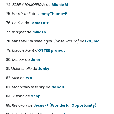
74.
FREELY TOMORROW
de
Michie M
75.
from Y to Y
de
JimmyThumb-P
76.
PoPiPo
de
Lamaze-P
77.
magnet
de
minato
78.
Miku Miku ni Shite Ageru [Shite Yan Yo]
de
ika_mo
79.
Miracle Paint
d’
OSTER project
80.
Meteor
de
John
81.
Melancholic
de
Junky
82.
Melt
de
ryo
83.
Monochro Blue Sky
de
Noboru
84.
Yubikiri
de
Scop
85.
Rimokon
de
Jesus-P (Wonderful Opportunity)