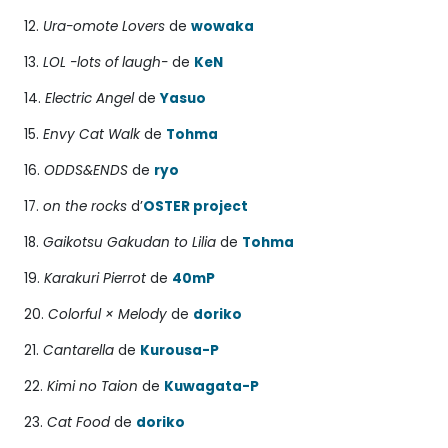
12.
Ura-omote Lovers
de
wowaka
13.
LOL -lots of laugh-
de
KeN
14.
Electric Angel
de
Yasuo
15.
Envy Cat Walk
de
Tohma
16.
ODDS&ENDS
de
ryo
17.
on the rocks
d’
OSTER project
18.
Gaikotsu Gakudan to Lilia
de
Tohma
19.
Karakuri Pierrot
de
40mP
20.
Colorful × Melody
de
doriko
21.
Cantarella
de
Kurousa-P
22.
Kimi no Taion
de
Kuwagata-P
23.
Cat Food
de
doriko