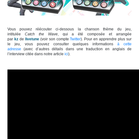
Vous pouvez réécouter ci-dessous la chanson thème du jeu,
intitulée
Catch the Wave
, qui a été composée et arrangée
par
kz
de
livetune
(voir son compte
Twitter
). Pour en apprendre plus sur
le jeu, vous pouvez consulter quelques informations
à cette
adresse
(avec d’autres détails dans une traduction en anglais de
l’interview citée dans notre article
ici
).