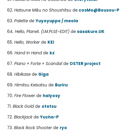
62.
Hatsune Miku no Shoushitsu
de
cosMo@Bousou-P
63.
Palette
de
Yuyoyuppe / meola
64.
Hello, Planet. (I.M.PLSE-EDIT)
de
sasakure.UK
65.
Hello, Worker
de
KEI
66.
Hand in Hand
de
kz
67.
Piano × Forte × Scandal
de
OSTER project
68.
Hibikase
de
Giga
69.
Himitsu Keisatsu
de
Buriru
70.
Fire Flower
de
halyosy
71.
Black Gold
de
otetsu
72.
Blackjack
de
Yucha-P
73.
Black Rock Shooter
de
ryo