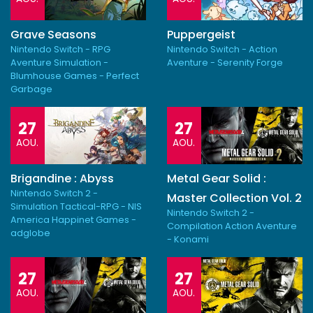
Grave Seasons
Puppergeist
Nintendo Switch - RPG
Nintendo Switch - Action
Aventure Simulation -
Aventure - Serenity Forge
Blumhouse Games - Perfect
Garbage
27
27
AOU.
AOU.
Brigandine : Abyss
Metal Gear Solid :
Nintendo Switch 2 -
Master Collection Vol. 2
Simulation Tactical-RPG - NIS
Nintendo Switch 2 -
America Happinet Games -
Compilation Action Aventure
adglobe
- Konami
27
27
AOU.
AOU.