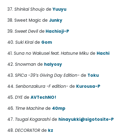
37.
Shinkai Shoujo
de
Yuuyu
38. Sweet Magic de
Junky
39.
Sweet Devil
de
Hachioji-P
40.
Suki Kirai
de
Gom
41.
Suna no Wakusei feat. Hatsune Miku
de
Hachi
42.
Snowman
de
halyosy
43.
SPiCa -39’s Giving Day Edition-
de
Toku
44.
Senbonzakura -F edition-
de
Kurousa-P
45.
DYE
de
AVTechNO!
46.
Time Machine
de
40mp
47.
Tsugai Kogarashi
de
hinayukki@sigotosite-P
48.
DECORATOR
de
kz