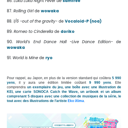
86.
Luka Luka Night Fever de
samfree
87.
Rolling Girl
de
wowaka
88.
1/6 -out of the gravity-
de
Vocaloid-P (noa)
89.
Romeo to Cinderella
de
doriko
90.
World’s End Dance Hall -Live Dance Edition-
de
wowaka
91.
World is Mine
de
ryo
Pour rappel, au Japon, en plus de la version standard qui coûtera
5 990
yens
, il y aura une édition limitée coûtant
9 990 yens
. Elle
comprendra
un exemplaire du jeu, une boîte avec une illustration de
KEI, une carte SONOCA Catch the Wave, un artbook et un album
comprenant 5 disques avec une collection de musiques de la série, le
tout avec des illustrations de l’artiste
Eko iXima
.