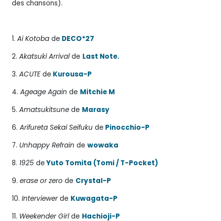
des chansons).
1.
Ai Kotoba
de
DECO*27
2.
Akatsuki Arrival
de
Last Note.
3.
ACUTE
de
Kurousa-P
4.
Ageage Again
de
Mitchie M
5.
Amatsukitsune
de
Marasy
6.
Arifureta Sekai Seifuku
de
Pinocchio-P
7.
Unhappy Refrain
de
wowaka
8.
1925
de
Yuto Tomita (Tomi / T-Pocket)
9.
erase or zero
de
Crystal-P
10.
Interviewer
de
Kuwagata-P
11.
Weekender
Girl
de
Hachioji-P