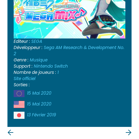
Editeur :
SEGA
Développeur :
Sega AM Research & Development No.
2
Genre :
Musique
Support :
Nintendo Switch
Nombre de joueurs :
1
Site officiel
Sorties :
15 Mai 2020
15 Mai 2020
13 Février 2019