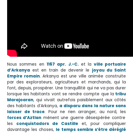
Nous sommes en
1167 apr. J.-C.
et la
ville portuaire
d’Arkanya
est en train de devenir le
joyau du Saint
Empire romain
. Arkanya est une ville animée construite
par des explorateurs, agriculteurs et marchands, qui la
font, depuis, prospérer. Une tranquillité qui ne va pas durer
lorsque les habitants vont se rendre compte que la
tribu
Marajoaran
, qui vivait autrefois paisiblement aux côtés
des habitants d’Arkanya,
a disparu dans la nature sans
laisser de trace
. Pour ne rien arranger, au nord, les
forces d’Aztlan
mènent une guerre désespérée contre
les
conquistadors de Castille
et, pour compliquer
davantage les choses,
le temps semble s’être déréglé