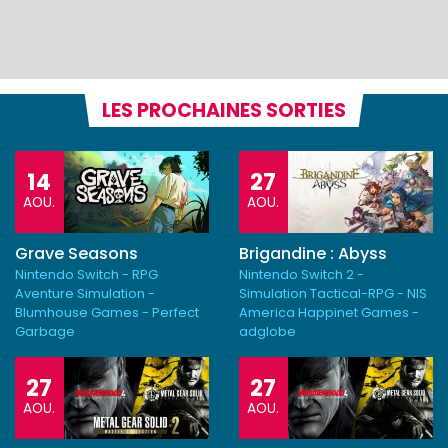
LES PROCHAINES SORTIES
14
27
AOU.
AOU.
Grave Seasons
Brigandine : Abyss
Nintendo Switch - RPG
Nintendo Switch 2 -
Aventure Simulation -
Simulation Tactical-RPG - NIS
Blumhouse Games - Perfect
America Happinet Games -
Garbage
adglobe
27
27
AOU.
AOU.