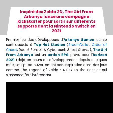
Inspiré des Zelda 2D, The Girl From
Arkanya lance une campagne
Kickstarter pour sortir sur différents
supports dont la Nintendo Switch en
2021
Premier jeu des développeurs d’
Arkanya Games
, qui se
sont associé à
Top Hat Studios
(
SteamDolls : Order of
Chaos
, Redo!, Sense : A Cyberpunk Ghost Story…),
The Girl
From Arkanya
est un
action RPG
prévu pour l’
horizon
2021
(déjà en cours de développement depuis quelques
mois) qui puise ouvertement son inspiration dans des jeux
comme The Legend of Zelda : A Link to the Past et qui
s’annonce fort intéressant.