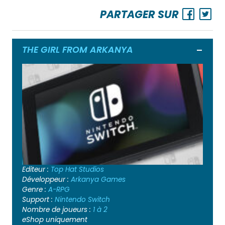
PARTAGER SUR
THE GIRL FROM ARKANYA
Ouvrir
Editeur :
Top Hat Studios
Développeur :
Arkanya Games
Genre :
A-RPG
Support :
Nintendo Switch
Nombre de joueurs :
1 à 2
eShop uniquement