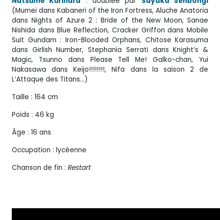
Natsume Kurihara
: doublée par
Sayaka Senbongi
(Mumei dans Kabaneri of the Iron Fortress, Aluche Anatoria
dans Nights of Azure 2 : Bride of the New Moon, Sanae
Nishida dans Blue Reflection, Cracker Griffon dans Mobile
Suit Gundam : Iron-Blooded Orphans, Chitose Karasuma
dans Girlish Number, Stephania Serrati dans Knight’s &
Magic, Tsunno dans Please Tell Me! Galko-chan, Yui
Nakasawa dans Keijo!!!!!!!!, Nifa dans la saison 2 de
L’Attaque des Titans…)
Taille : 164 cm
Poids : 46 kg
Âge : 16 ans
Occupation : lycéenne
Chanson de fin :
Restart