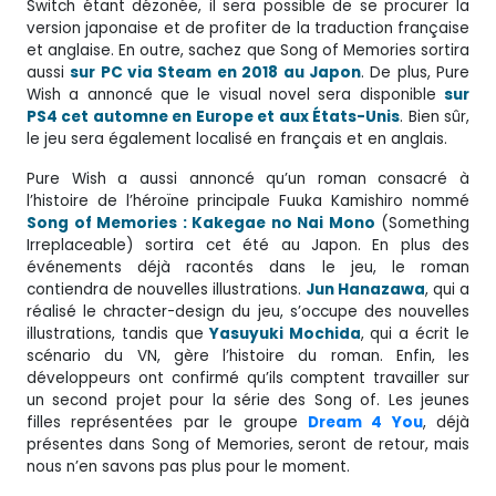
Switch étant dézonée, il sera possible de se procurer la
version japonaise et de profiter de la traduction française
et anglaise. En outre, sachez que Song of Memories sortira
aussi
sur PC via Steam en 2018 au Japon
. De plus, Pure
Wish a annoncé que le visual novel sera disponible
sur
PS4 cet automne en Europe et aux États-Unis
. Bien sûr,
le jeu sera également localisé en français et en anglais.
Pure Wish a aussi annoncé qu’un roman consacré à
l’histoire de l’héroïne principale Fuuka Kamishiro nommé
Song of Memories : Kakegae no Nai Mono
(Something
Irreplaceable) sortira cet été au Japon. En plus des
événements déjà racontés dans le jeu, le roman
contiendra de nouvelles illustrations.
Jun Hanazawa
, qui a
réalisé le chracter-design du jeu, s’occupe des nouvelles
illustrations, tandis que
Yasuyuki Mochida
, qui a écrit le
scénario du VN, gère l’histoire du roman. Enfin, les
développeurs ont confirmé qu’ils comptent travailler sur
un second projet pour la série des Song of. Les jeunes
filles représentées par le groupe
Dream 4 You
, déjà
présentes dans Song of Memories,
seront de retour, mais
nous n’en savons pas plus pour le moment.