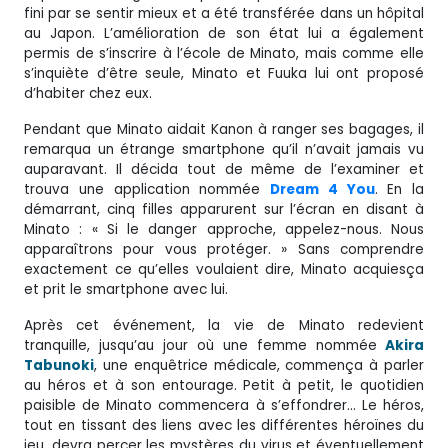
fini par se sentir mieux et a été transférée dans un hôpital
au Japon. L’amélioration de son état lui a également
permis de s’inscrire à l’école de Minato, mais comme elle
s’inquiète d’être seule, Minato et Fuuka lui ont proposé
d’habiter chez eux.
Pendant que Minato aidait Kanon à ranger ses bagages, il
remarqua un étrange smartphone qu’il n’avait jamais vu
auparavant. Il décida tout de même de l’examiner et
trouva une application nommée
Dream 4 You
. En la
démarrant, cinq filles apparurent sur l’écran en disant à
Minato : « Si le danger approche, appelez-nous. Nous
apparaîtrons pour vous protéger. » Sans comprendre
exactement ce qu’elles voulaient dire, Minato acquiesça
et prit le smartphone avec lui.
Après cet événement, la vie de Minato redevient
tranquille, jusqu’au jour où une femme nommée
Akira
Tabunoki
, une enquêtrice médicale, commença à parler
au héros et à son entourage. Petit à petit, le quotidien
paisible de Minato commencera à s’effondrer… Le héros,
tout en tissant des liens avec les différentes héroïnes du
jeu, devra percer les mystères du virus et éventuellement