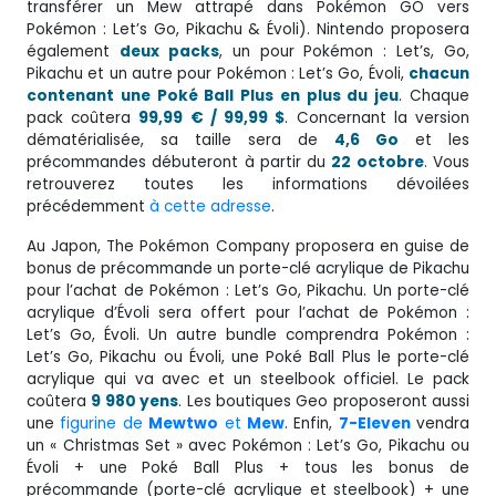
transférer un Mew attrapé dans Pokémon GO vers
Pokémon : Let’s Go, Pikachu & Évoli). Nintendo proposera
également
deux packs
, un pour Pokémon : Let’s, Go,
Pikachu et un autre pour Pokémon : Let’s Go, Évoli,
chacun
contenant une Poké Ball Plus en plus du jeu
. Chaque
pack coûtera
99,99 € / 99,99 $
. Concernant la version
dématérialisée, sa taille sera de
4,6 Go
et les
précommandes débuteront à partir du
22 octobre
. Vous
retrouverez toutes les informations dévoilées
précédemment
à cette adresse
.
Au Japon, The Pokémon Company proposera en guise de
bonus de précommande un porte-clé acrylique de Pikachu
pour l’achat de Pokémon : Let’s Go, Pikachu. Un porte-clé
acrylique d’Évoli sera offert pour l’achat de Pokémon :
Let’s Go, Évoli. Un autre bundle comprendra Pokémon :
Let’s Go, Pikachu ou Évoli, une Poké Ball Plus le porte-clé
acrylique qui va avec et un steelbook officiel. Le pack
coûtera
9 980 yens
. Les boutiques Geo proposeront aussi
une
figurine de
Mewtwo
et
Mew
. Enfin,
7-Eleven
vendra
un « Christmas Set » avec Pokémon : Let’s Go, Pikachu ou
Évoli + une Poké Ball Plus + tous les bonus de
précommande (porte-clé acrylique et steelbook) + une