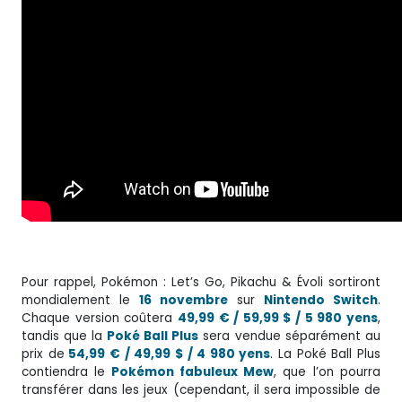
Pour rappel, Pokémon : Let’s Go, Pikachu & Évoli sortiront
mondialement le
16 novembre
sur
Nintendo Switch
.
Chaque version coûtera
49,99 € / 59,99 $ / 5 980 yens
,
tandis que la
Poké Ball Plus
sera vendue séparément au
prix de
54,99 € / 49,99 $ / 4 980 yens
. La Poké Ball Plus
contiendra le
Pokémon fabuleux Mew
, que l’on pourra
transférer dans les jeux (cependant, il sera impossible de