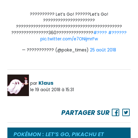
?????????? Let’s Go! ??????Let’s Go!
?????????????????????
???????????????????????????????????????????
???????????????360???????????????
#????
#??????
pic.twitter.com/e7ONijmrFw
— ??????????? (@poke_times)
25 août 2018
Klaus
par
le 19 août 2018 à 15:31
PARTAGER SUR
POKÉMON : LET’S GO, PIKACHU ET