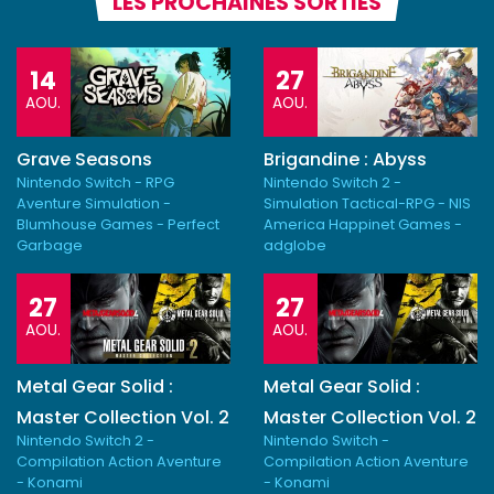
LES PROCHAINES SORTIES
14
27
AOU.
AOU.
Grave Seasons
Brigandine : Abyss
Nintendo Switch - RPG
Nintendo Switch 2 -
Aventure Simulation -
Simulation Tactical-RPG - NIS
Blumhouse Games - Perfect
America Happinet Games -
Garbage
adglobe
27
27
AOU.
AOU.
Metal Gear Solid :
Metal Gear Solid :
Master Collection Vol. 2
Master Collection Vol. 2
Nintendo Switch 2 -
Nintendo Switch -
Compilation Action Aventure
Compilation Action Aventure
- Konami
- Konami