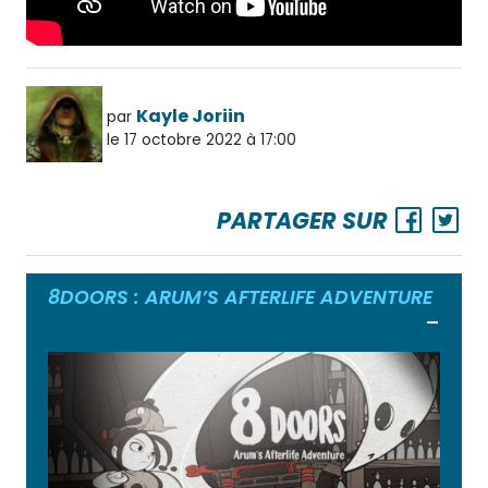
Kayle Joriin
par
le 17 octobre 2022 à 17:00
PARTAGER SUR
8DOORS : ARUM’S AFTERLIFE ADVENTURE
Ouvrir