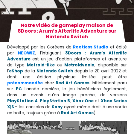
Notre vidéo de gameplay maison de
8Doors : Arum’s Afterlife Adventure sur
Nintendo Switch
Développé par les Coréens de
Rootless Studio
et édité
par
NEOWIZ
, l’intriguant
8Doors : Arum’s Afterlife
Adventure
est un jeu d’action, plateformes et aventure
de type
Metroid-like
ou
Metroidvania
, disponible sur
l’
eShop
de la
Nintendo Switch
depuis le 20 avril 2022 et
dont une édition physique limitée peut être
précommandée
chez
Red Art Games
. Initialement paru
sur
PC
l’année dernière, le jeu bénéficiera également,
dans un avenir qu’on image proche, de versions
PlayStation 4
,
PlayStation 5
,
Xbox One
et
Xbox Series
X|S
– les consoles de
Sony
ayant même droit à une sortie
en boite, toujours grâce à
Red Art Games
).