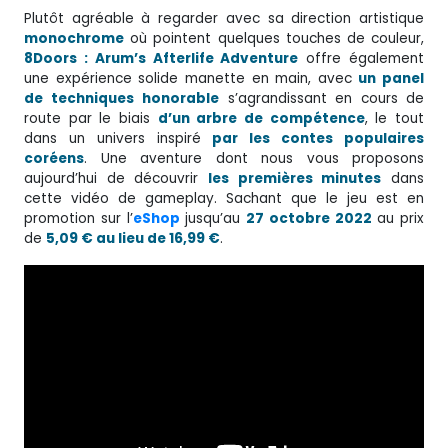
Plutôt agréable à regarder avec sa direction artistique
monochrome
où pointent quelques touches de couleur,
8Doors : Arum’s Afterlife Adventure
offre également
une expérience solide manette en main, avec
un panel
de techniques
honorable
s’agrandissant en cours de
route par le biais
d’un arbre de compétence
, le tout
dans un univers inspiré
par les contes populaires
coréens
. Une aventure dont nous vous proposons
aujourd’hui de découvrir
les premières minutes
dans
cette vidéo de gameplay. Sachant que le jeu est en
promotion sur l’
eShop
jusqu’au
27 octobre 2022
au prix
de
5,09 € au lieu de 16,99 €
.