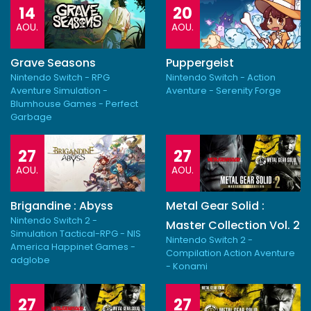
14
20
AOU.
AOU.
Grave Seasons
Puppergeist
Nintendo Switch - RPG
Nintendo Switch - Action
Aventure Simulation -
Aventure - Serenity Forge
Blumhouse Games - Perfect
Garbage
27
27
AOU.
AOU.
Brigandine : Abyss
Metal Gear Solid :
Nintendo Switch 2 -
Master Collection Vol. 2
Simulation Tactical-RPG - NIS
Nintendo Switch 2 -
America Happinet Games -
Compilation Action Aventure
adglobe
- Konami
27
27